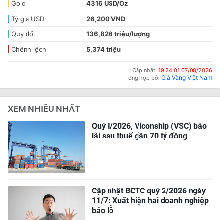
Gold
4316 USD/Oz
Tỷ giá USD
26,200 VND
Quy đổi
136,826 triệu/lượng
Chênh lệch
5,374 triệu
Cập nhật:
19:24:01 07/08/2026
Giá Vàng Việt Nam
Tổng hợp bởi
XEM NHIỀU NHẤT
Quý I/2026, Viconship (VSC) báo
lãi sau thuế gần 70 tỷ đồng
Cập nhật BCTC quý 2/2026 ngày
11/7: Xuất hiện hai doanh nghiệp
báo lỗ