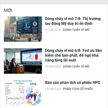
MỚI
Dòng chảy vĩ mô 7/8: Thị trường
lao động Mỹ duy trì ổn định
07/08/2026
DÒNG CHẢY VĨ MÔ
Dòng chảy vĩ mô 6/8: Fed ưu tiên
kiềm chế lạm phát, để ngỏ khả
năng tăng lãi suất
06/08/2026
DÒNG CHẢY VĨ MÔ
Báo cáo phân tích cổ phiếu HPG
05/08/2026
PHÂN TÍCH CỔ PHIẾU