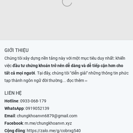
GIỚI THIỆU
Chúng tôi xây dựng nền tảng này với một mục tiêu duy nhất: khiến
việc
đầu tư chứng khoán trở nên dễ dàng và dễ tiếp cận hơn cho
tất cả mọi người
. Tại đây, chúng tôi "diễn giải" những thông tin phức
tạp thành ngôn ngữ đời thường
... đọc thêm ››
LIÊN HỆ
Hotline
:
0933-068-179
WhatsApp
:
0919052139
Email
:
chungkhoanvn6879@gmail.com
Facebook
:
m.me/chungkhoanvn.xyz
Cộng đồng
:
https://zalo.me/g/cobrxg540