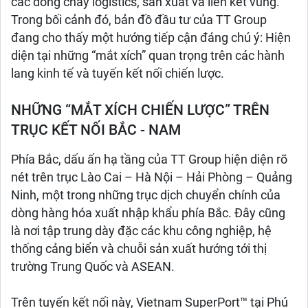
các dòng chảy logistics, sản xuất và liên kết vùng.
Trong bối cảnh đó, bản đồ đầu tư của TT Group
đang cho thấy một hướng tiếp cận đáng chú ý: Hiện
diện tại những “mắt xích” quan trọng trên các hành
lang kinh tế và tuyến kết nối chiến lược.
NHỮNG “MẮT XÍCH CHIẾN LƯỢC” TRÊN
TRỤC KẾT NỐI BẮC - NAM
Phía Bắc, dấu ấn hạ tầng của TT Group hiện diện rõ
nét trên trục Lào Cai – Hà Nội – Hải Phòng – Quảng
Ninh, một trong những trục dịch chuyển chính của
dòng hàng hóa xuất nhập khẩu phía Bắc. Đây cũng
là nơi tập trung dày đặc các khu công nghiệp, hệ
thống cảng biển và chuỗi sản xuất hướng tới thị
trường Trung Quốc và ASEAN.
Trên tuyến kết nối này, Vietnam SuperPort™ tại Phú