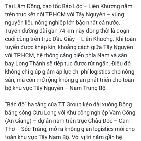
Tại Lâm Đồng, cao tốc Bảo Lộc – Liên Khương nằm
trên trục kết nối TP.HCM với Tây Nguyên – vùng
nguyên liệu nông nghiệp lớn bậc nhất cả nước.
Tuyến đường dài gần 74 km này đồng thời là đoạn
cuối cùng trên trục Dầu Giây – Liên Khương. Khi toàn
tuyến được khép kín, khoảng cách giữa Tây Nguyên
với TP.HCM, hệ thống cảng biển phía Nam và sân
bay Long Thành sẽ tiếp tục được rút ngắn. Điều đó
không chỉ giúp giảm áp lực chi phí logistics cho nông
sản, mà còn mở rộng không gian phát triển cho toàn
bộ khu vực Tây Nguyên – Nam Trung Bộ.
“Bản đồ” hạ tầng của TT Group kéo dài xuống Đồng
bằng sông Cửu Long với Khu công nghiệp Vàm Cống
(An Giang) – dự án nằm trên trục Châu Đốc – Cần
Thơ – Sóc Trăng, mở ra không gian logistics mới cho
toàn khu vực Tây Nam Bộ. Với vị trí nằm gần hệ