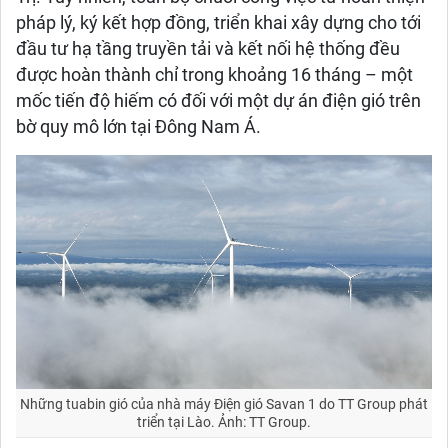
pháp lý, ký kết hợp đồng, triển khai xây dựng cho tới
đầu tư hạ tầng truyền tải và kết nối hệ thống đều
được hoàn thành chỉ trong khoảng 16 tháng – một
mốc tiến độ hiếm có đối với một dự án điện gió trên
bờ quy mô lớn tại Đông Nam Á.
Những tuabin gió của nhà máy Điện gió Savan 1 do TT Group phát
triển tại Lào. Ảnh: TT Group.