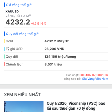
Giá vàng thế giới
XAUUSD
VÀNG/ĐÔ LA MỸ
4232.2
-0.215(-9.1)
Quy đổi vàng thế giới
Gold
4232.2 USD/Oz
Tỷ giá USD
26,200 VND
Quy đổi
134,169 triệu/lượng
Chênh lệch
8,531 triệu
Cập nhật:
08:04:02 07/08/2026
Giá Vàng Việt Nam
Tổng hợp bởi
XEM NHIỀU NHẤT
Quý I/2026, Viconship (VSC) báo
lãi sau thuế gần 70 tỷ đồng