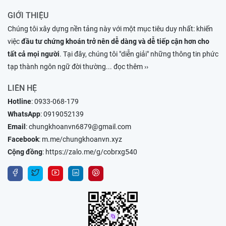
GIỚI THIỆU
Chúng tôi xây dựng nền tảng này với một mục tiêu duy nhất: khiến
việc
đầu tư chứng khoán trở nên dễ dàng và dễ tiếp cận hơn cho
tất cả mọi người
. Tại đây, chúng tôi "diễn giải" những thông tin phức
tạp thành ngôn ngữ đời thường
... đọc thêm ››
LIÊN HỆ
Hotline
:
0933-068-179
WhatsApp
:
0919052139
Email
:
chungkhoanvn6879@gmail.com
Facebook
:
m.me/chungkhoanvn.xyz
Cộng đồng
:
https://zalo.me/g/cobrxg540