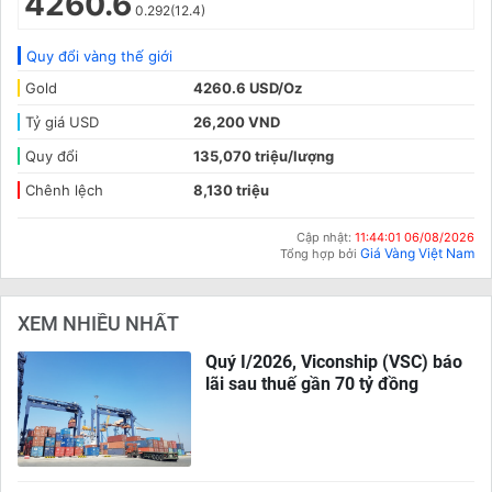
4260.6
0.292(12.4)
Quy đổi vàng thế giới
Gold
4260.6 USD/Oz
Tỷ giá USD
26,200 VND
Quy đổi
135,070 triệu/lượng
Chênh lệch
8,130 triệu
Cập nhật:
11:44:01 06/08/2026
Giá Vàng Việt Nam
Tổng hợp bởi
XEM NHIỀU NHẤT
Quý I/2026, Viconship (VSC) báo
lãi sau thuế gần 70 tỷ đồng