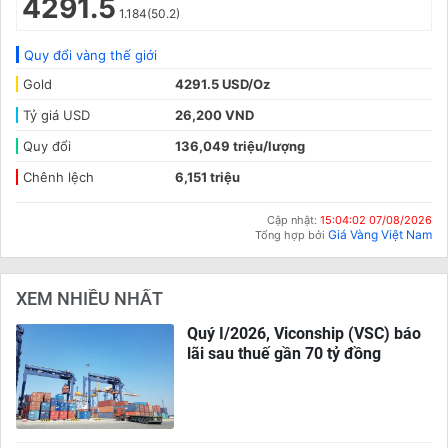
4291.5
1.184(50.2)
Quy đổi vàng thế giới
Gold
4291.5 USD/Oz
Tỷ giá USD
26,200 VND
Quy đổi
136,049 triệu/lượng
Chênh lệch
6,151 triệu
Cập nhật:
15:04:02 07/08/2026
Giá Vàng Việt Nam
Tổng hợp bởi
XEM NHIỀU NHẤT
Quý I/2026, Viconship (VSC) báo
lãi sau thuế gần 70 tỷ đồng