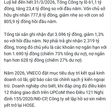
Luỹ kế đến hết 31/3/2026, Tổng Công ty lỗ 61,1 tỷ
đồng, tăng 23,4 tỷ đồng so với đầu năm. Vốn chủ sở
hữu ghi nhận 777,8 tỷ đồng, giảm nhẹ so với con số
805,9 tỷ đồng hồi đầu năm.
Tổng tài sản ghi nhận đạt 3.096 tỷ đồng, giảm 1,3%
so với hồi đầu năm. Nợ phải trả ghi nhận 2.319 tỷ
đồng, trong đó chủ yếu là các khoản nợ ngắn hạn với
hơn 1.690 tỷ đồng (chiếm 73% tổng dư nợ), nợ ngắn
hạn hơn 628 tỷ đồng (chiếm 27% dư nợ).
Năm 2026, VNECO đặt mục tiêu duy trì kết quả kinh
doanh có lãi, giữ báo cáo tài chính sạch ý kiến ngoại
trừ. Doanh nghiệp cho biết, khi đáp ứng đủ điều kiện
12 tháng giao dịch trên UPCoM theo Điều 121 Nghị
định 155/2020/NĐ-CP, Công ty sẽ lập hồ sơ xin niêm
yết trở lại HOSE.