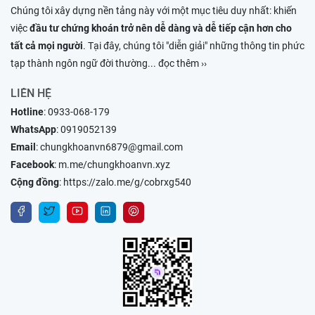
Chúng tôi xây dựng nền tảng này với một mục tiêu duy nhất: khiến
việc
đầu tư chứng khoán trở nên dễ dàng và dễ tiếp cận hơn cho
tất cả mọi người
. Tại đây, chúng tôi "diễn giải" những thông tin phức
tạp thành ngôn ngữ đời thường
... đọc thêm ››
LIÊN HỆ
Hotline
:
0933-068-179
WhatsApp
:
0919052139
Email
:
chungkhoanvn6879@gmail.com
Facebook
:
m.me/chungkhoanvn.xyz
Cộng đồng
:
https://zalo.me/g/cobrxg540