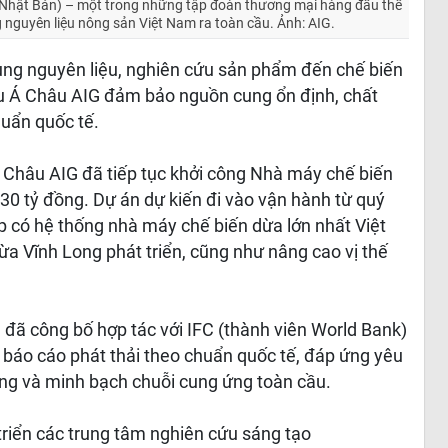
(Nhật Bản) – một trong những tập đoàn thương mại hàng đầu thế
 nguyên liệu nông sản Việt Nam ra toàn cầu. Ảnh: AIG.
 vùng nguyên liệu, nghiên cứu sản phẩm đến chế biến
u Á Châu AIG đảm bảo nguồn cung ổn định, chất
huẩn quốc tế.
Châu AIG đã tiếp tục khởi công Nhà máy chế biến
630 tỷ đồng. Dự án dự kiến đi vào vận hành từ quý
p có hệ thống nhà máy chế biến dừa lớn nhất Việt
a Vĩnh Long phát triển, cũng như nâng cao vị thế
đã công bố hợp tác với IFC (thành viên World Bank)
 báo cáo phát thải theo chuẩn quốc tế, đáp ứng yêu
ững và minh bạch chuỗi cung ứng toàn cầu.
triển các trung tâm nghiên cứu sáng tạo