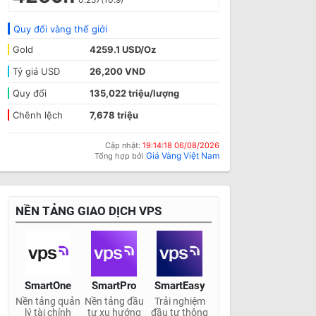
Quy đổi vàng thế giới
Gold
4259.1 USD/Oz
Tỷ giá USD
26,200 VND
Quy đổi
135,022 triệu/lượng
Chênh lệch
7,678 triệu
Cập nhật:
19:14:18 06/08/2026
Giá Vàng Việt Nam
Tổng hợp bởi
NỀN TẢNG GIAO DỊCH VPS
SmartOne
SmartPro
SmartEasy
Nền tảng quản
Nền tảng đầu
Trải nghiệm
lý tài chính
tư xu hướng
đầu tư thông