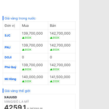
Giá vàng trong nước
Đơn vị
Mua
Bán
139,700,000
142,700,000
SJC
▲900K
▲900K
139,700,000
142,700,000
PNJ
▲900K
▲900K
0
0
DOJI
139,700,000
142,700,000
Phú Quý
▲900K
▲900K
140,000,000
141,500,000
Mi Hồng
▲500K
▲200K
Giá vàng thế giới
XAUUSD
VÀNG/ĐÔ LA MỸ
4259.1
0.257(10.9)