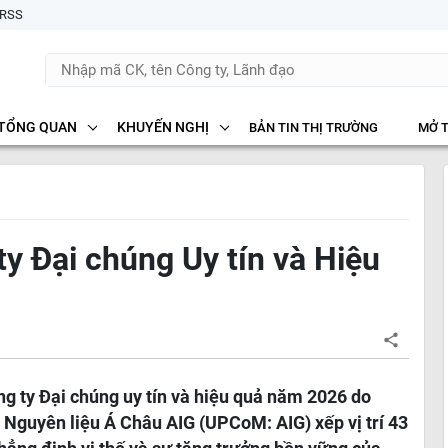
RSS
TỔNG QUAN
KHUYẾN NGHỊ
BẢN TIN THỊ TRƯỜNG
MỞ 
y Đại chúng Uy tín và Hiệu
g ty Đại chúng uy tín và hiệu quả năm 2026 do
Nguyên liệu Á Châu AIG (UPCoM: AIG) xếp vị trí 43