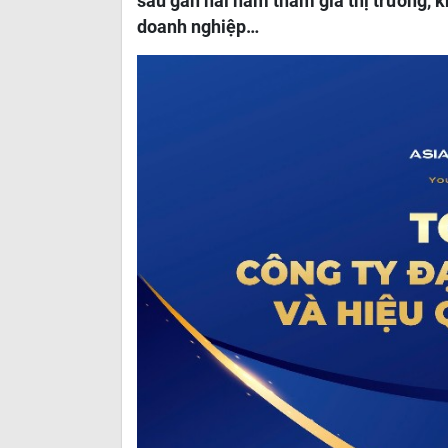
sau gần hai năm tham gia thị trường, k
doanh nghiệp…