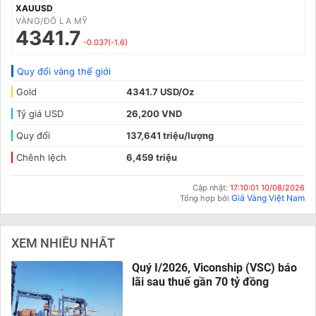
XAUUSD
VÀNG/ĐÔ LA MỸ
4341.7
-0.037(-1.6)
Quy đổi vàng thế giới
Gold
4341.7 USD/Oz
Tỷ giá USD
26,200 VND
Quy đổi
137,641 triệu/lượng
Chênh lệch
6,459 triệu
Cập nhật:
17:10:01 10/08/2026
Giá Vàng Việt Nam
Tổng hợp bởi
XEM NHIỀU NHẤT
Quý I/2026, Viconship (VSC) báo
lãi sau thuế gần 70 tỷ đồng