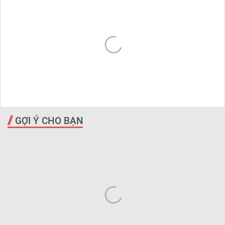
GỢI Ý CHO BẠN