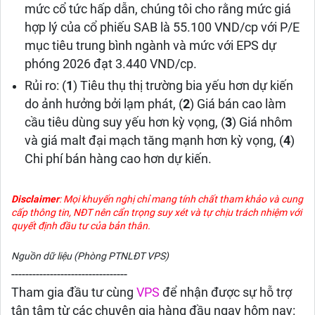
mức cổ tức hấp dẫn, chúng tôi cho rằng mức giá
hợp lý của cổ phiếu SAB là 55.100 VND/cp với P/E
mục tiêu trung bình ngành và mức với EPS dự
phóng 2026 đạt 3.440 VND/cp.
Rủi ro: (
1
) Tiêu thụ thị trường bia yếu hơn dự kiến
do ảnh hưởng bởi lạm phát, (
2
) Giá bán cao làm
cầu tiêu dùng suy yếu hơn kỳ vọng, (
3
) Giá nhôm
và giá malt đại mạch tăng mạnh hơn kỳ vọng, (
4
)
Chi phí bán hàng cao hơn dự kiến.
Disclaimer
: Mọi khuyến nghị chỉ mang tính chất tham khảo và cung
cấp thông tin, NĐT nên cẩn trọng suy xét và tự chịu trách nhiệm với
quyết định đầu tư của bản thân.
Nguồn dữ liệu (Phòng PTNLĐT VPS)
---------------------------------
Tham gia đầu tư cùng
VPS
để nhận được sự hỗ trợ
tận tâm từ các chuyên gia hàng đầu ngay hôm nay: