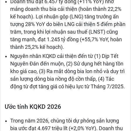
Doanh thu đạt 6.457 tỷ đồng (+11% YoY) nhờ
mảng doanh thu bia cải thiện (hoàn thành 22,2%
kế hoạch). Lợi nhuận gộp (LNG) tăng trưởng ấn
tượng 28% YoY do biên LNG cải thiện 5 điểm phần
trăm, trong khi lợi nhuận sau thuế (LNST) cũng
tăng mạnh, đạt 1.245 tỷ đồng (+55,7% YoY, hoàn
thành 25,2% kế hoạch).
Nguyên nhân KQKD cải thiện đến từ (1) Dịp Tết
Nguyên Đán đến muộn, (2) Sử dụng hết hàng tồn
kho giá cao, (3) Ra mắt dòng bia lon nhỏ và duy trì
sản lượng dòng bia nồng độ cồn thấp, (4) Tác
động từ đợt tăng giá có hiệu lực từ Tháng 7/2025.
Ước tính KQKD 2026
Trong năm 2026, chúng tôi dự phóng sản lượng
bia ước đạt 4.697 triệu lít (+2,0% YoY). Doanh thu