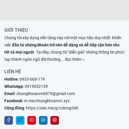
GIỚI THIỆU
Chúng tôi xây dựng nền tảng này với một mục tiêu duy nhất: khiến
việc
đầu tư chứng khoán trở nên dễ dàng và dễ tiếp cận hơn cho
tất cả mọi người
. Tại đây, chúng tôi "diễn giải" những thông tin phức
tạp thành ngôn ngữ đời thường
... đọc thêm ››
LIÊN HỆ
Hotline
:
0933-068-179
WhatsApp
:
0919052139
Email
:
chungkhoanvn6879@gmail.com
Facebook
:
m.me/chungkhoanvn.xyz
Cộng đồng
:
https://zalo.me/g/cobrxg540