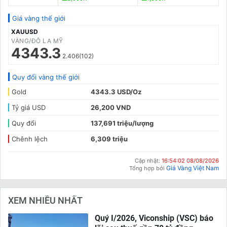
Giá vàng thế giới
XAUUSD
VÀNG/ĐÔ LA MỸ
4343.3
2.406(102)
Quy đổi vàng thế giới
Gold
4343.3 USD/Oz
Tỷ giá USD
26,200 VND
Quy đổi
137,691 triệu/lượng
Chênh lệch
6,309 triệu
Cập nhật:
16:54:02 08/08/2026
Giá Vàng Việt Nam
Tổng hợp bởi
XEM NHIỀU NHẤT
Quý I/2026, Viconship (VSC) báo