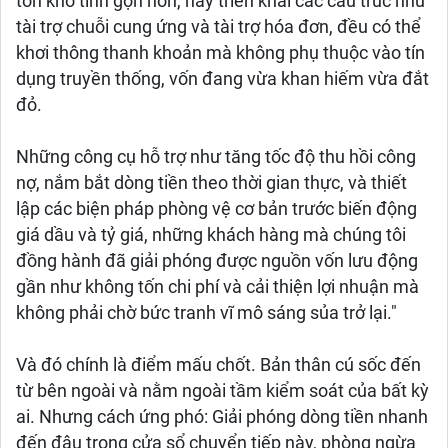
tồn kho tinh gọn hơn, hay triển khai các cấu trúc như
tài trợ chuỗi cung ứng và tài trợ hóa đơn, đều có thể
khơi thông thanh khoản mà không phụ thuộc vào tín
dụng truyền thống, vốn đang vừa khan hiếm vừa đắt
đỏ.
Những công cụ hỗ trợ như tăng tốc độ thu hồi công
nợ, nắm bắt dòng tiền theo thời gian thực, và thiết
lập các biện pháp phòng vệ cơ bản trước biến động
giá dầu và tỷ giá, những khách hàng mà chúng tôi
đồng hành đã giải phóng được nguồn vốn lưu động
gần như không tốn chi phí và cải thiện lợi nhuận mà
không phải chờ bức tranh vĩ mô sáng sủa trở lại."
Và đó chính là điểm mấu chốt. Bản thân cú sốc đến
từ bên ngoài và nằm ngoài tầm kiểm soát của bất kỳ
ai. Nhưng cách ứng phó: Giải phóng dòng tiền nhanh
đến đâu trong cửa sổ chuyển tiếp này, phòng ngừa