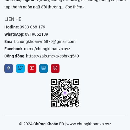
tạp thành ngôn ngữ đời thường
... đọc thêm ››
LIÊN HỆ
Hotline
:
0933-068-179
WhatsApp
:
0919052139
Email
:
chungkhoanvn6879@gmail.com
Facebook
:
m.me/chungkhoanvn.xyz
Cộng đồng
:
https://zalo.me/g/cobrxg540
© 2024
Chứng Khoán F0
|
www.chungkhoanvn.xyz