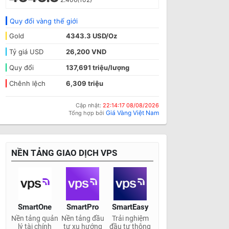
Quy đổi vàng thế giới
Gold
4343.3 USD/Oz
Tỷ giá USD
26,200 VND
Quy đổi
137,691 triệu/lượng
Chênh lệch
6,309 triệu
Cập nhật:
22:14:17 08/08/2026
Giá Vàng Việt Nam
Tổng hợp bởi
NỀN TẢNG GIAO DỊCH VPS
SmartOne
SmartPro
SmartEasy
Nền tảng quản
Nền tảng đầu
Trải nghiệm
lý tài chính
tư xu hướng
đầu tư thông