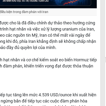
điều kiện trong đàm phán với Iran
ược cho là đã điều chỉnh dự thảo theo hướng cứng
trình hạt nhân và việc xử lý lượng uranium của Iran,
heo các nguồn tin Mỹ, Iran có thể mất vài ngày để
ong khi đó, phía Iran khẳng định sẽ không chấp nhận
ảo đầy đủ quyền lợi của mình.
h hạt nhân và cơ chế kiểm soát eo biển Hormuz tiếp
rình đàm phán, khiến triển vọng đạt được thỏa thuận
 tiếp tục tăng lên mức 4.539 USD/ounce khi xuất hiện
nh ngừng bắn để tiếp tục các cuộc đàm phán hòa