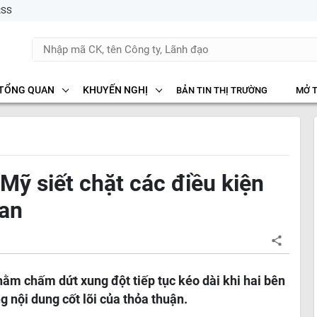
RSS
TỔNG QUAN
KHUYẾN NGHỊ
BẢN TIN THỊ TRƯỜNG
MỞ 
Mỹ siết chặt các điều kiện
ran
hằm chấm dứt xung đột tiếp tục kéo dài khi hai bên
 nội dung cốt lõi của thỏa thuận.