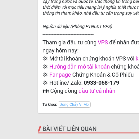
cậy trong nước và quốc tế. Các thông tin trong bả
thời điểm với mục tiêu mang lại ý nghĩa thiết thự
thông tin tham khảo, nhà đầu tư cẩn trọng suy xét
Nguồn dữ liệu (Phòng PTNLĐT VPS)
---------------------------------
Tham gia đầu tư cùng
VPS
để nhận đượ
ngay hôm nay:
💢 Mở tài khoản chứng khoán VPS với
k
💢
Hướng dẫn
mở tài khoản
chứng kho
💢
Fanpage
Chứng Khoán & Cổ Phiếu
💢 Hotline/ Zalo:
0933-068-179
👪 Cộng đồng
đầu tư cá nhân
Từ khóa:
Dòng Chảy Vĩ Mô
BÀI VIẾT LIÊN QUAN