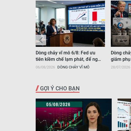
4/7: Mỹ công
Dòng chảy vĩ mô 6/8: Fed ưu
Dòng chả
ộc điều tra
tiên kiềm chế lạm phát, để ngỏ
giảm phụ
khả năng tăng lãi suất
Quốc
Y VĨ MÔ
06/08/2026
DÒNG CHẢY VĨ MÔ
28/07/2026
GỢI Ý CHO BẠN