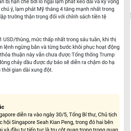
ẫn bị hạn chế bởi lo ngại lạm phát kéo dài và kỳ vọng
ng chú ý, lạm phát Mỹ tháng 4 tăng mạnh nhất trong
ập trường thận trọng đối với chính sách tiền tệ
 USD/thùng, mức thấp nhất trong sáu tuần, khi thị
ạn lệnh ngừng bắn và từng bước khôi phục hoạt động
, thỏa thuận này vẫn chưa được Tổng thống Trump
i dòng chảy dầu được dự báo sẽ diễn ra chậm do hạ
 thời gian dài xung đột.
ác
pore diễn ra vào ngày 30/5, Tổng Bí thư, Chủ tịch
c hội Singapore Seah Kian Peng, trong đó hai bên
 và đầu tư tiếp tục là trụ cột quan trọng trong quan