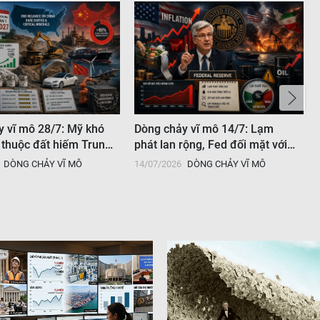
y vĩ mô 28/7: Mỹ khó
Dòng chảy vĩ mô 14/7: Lạm
 thuộc đất hiếm Trung
phát lan rộng, Fed đối mặt với
kịch bản tăng lãi suất trở lại
DÒNG CHẢY VĨ MÔ
14/07/2026
DÒNG CHẢY VĨ MÔ