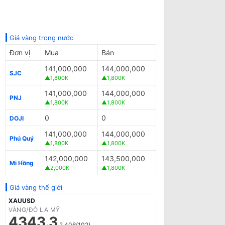
Giá vàng trong nước
Đơn vị
Mua
Bán
141,000,000
144,000,000
SJC
▲1,800K
▲1,800K
141,000,000
144,000,000
PNJ
▲1,800K
▲1,800K
0
0
DOJI
141,000,000
144,000,000
Phú Quý
▲1,800K
▲1,800K
142,000,000
143,500,000
Mi Hồng
▲2,000K
▲1,800K
Giá vàng thế giới
XAUUSD
VÀNG/ĐÔ LA MỸ
4343.3
2.406(102)