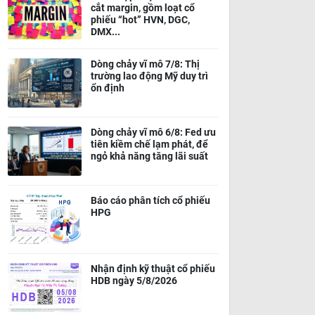
cắt margin, gồm loạt cổ
phiếu “hot” HVN, DGC,
DMX...
Dòng chảy vĩ mô 7/8: Thị
trường lao động Mỹ duy trì
ổn định
Dòng chảy vĩ mô 6/8: Fed ưu
tiên kiềm chế lạm phát, để
ngỏ khả năng tăng lãi suất
Báo cáo phân tích cổ phiếu
HPG
Nhận định kỹ thuật cổ phiếu
HDB ngày 5/8/2026