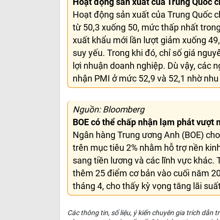
Hoạt động sản xuất của Trung Quốc ch
Hoạt động sản xuất của Trung Quốc ch
từ 50,3 xuống 50, mức thấp nhất tron
xuất khẩu mới lần lượt giảm xuống 49,
suy yếu. Trong khi đó, chỉ số giá nguy
lợi nhuận doanh nghiệp. Dù vậy, các n
nhận PMI ở mức 52,9 và 52,1 nhờ nhu 
Nguồn: Bloomberg
BOE có thể chấp nhận lạm phát vượt m
Ngân hàng Trung ương Anh (BOE) cho b
trên mục tiêu 2% nhằm hỗ trợ nền kinh
sang tiền lương và các lĩnh vực khác. 
thêm 25 điểm cơ bản vào cuối năm 2026
tháng 4, cho thấy kỳ vọng tăng lãi su
Các thông tin, số liệu, ý kiến chuyên gia trích dẫn