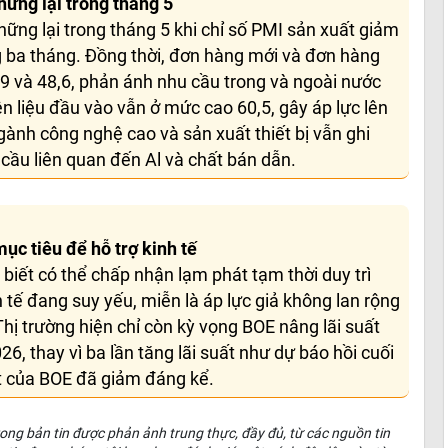
ững lại trong tháng 5
ững lại trong tháng 5 khi chỉ số PMI sản xuất giảm
g ba tháng. Đồng thời, đơn hàng mới và đơn hàng
9 và 48,6, phản ánh nhu cầu trong và ngoài nước
ên liệu đầu vào vẫn ở mức cao 60,5, gây áp lực lên
gành công nghệ cao và sản xuất thiết bị vẫn ghi
cầu liên quan đến Al và chất bán dẫn.
ục tiêu để hỗ trợ kinh tế
iết có thể chấp nhận lạm phát tạm thời duy trì
 tế đang suy yếu, miễn là áp lực giả không lan rộng
Thị trường hiện chỉ còn kỳ vọng BOE nâng lãi suất
, thay vì ba lần tăng lãi suất như dự báo hồi cuối
ất của BOE đã giảm đáng kể.
 trong bản tin được phản ảnh trung thực, đầy đủ, từ các nguồn tin