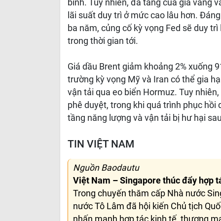
bình. Tuy nhiên, đà tăng của giá vàng v
lãi suất duy trì ở mức cao lâu hơn. Đá
ba năm, củng cố kỳ vọng Fed sẽ duy trì l
trong thời gian tới.
Giá dầu Brent giảm khoảng 2% xuống 91
trường kỳ vọng Mỹ và Iran có thể gia h
vận tải qua eo biển Hormuz. Tuy nhiên
phê duyệt, trong khi quá trình phục hồ
tầng năng lượng và vận tải bị hư hại sau
TIN VIỆT NAM
Nguồn Baodautu
Việt Nam – Singapore thúc đẩy hợp t
Trong chuyến thăm cấp Nhà nước Singa
nước Tô Lâm đã hội kiến Chủ tịch Quố
nhấn mạnh hợp tác kinh tế, thương mại