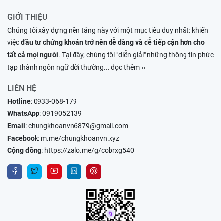
GIỚI THIỆU
Chúng tôi xây dựng nền tảng này với một mục tiêu duy nhất: khiến
việc
đầu tư chứng khoán trở nên dễ dàng và dễ tiếp cận hơn cho
tất cả mọi người
. Tại đây, chúng tôi "diễn giải" những thông tin phức
tạp thành ngôn ngữ đời thường
... đọc thêm ››
LIÊN HỆ
Hotline
:
0933-068-179
WhatsApp
:
0919052139
Email
:
chungkhoanvn6879@gmail.com
Facebook
:
m.me/chungkhoanvn.xyz
Cộng đồng
:
https://zalo.me/g/cobrxg540