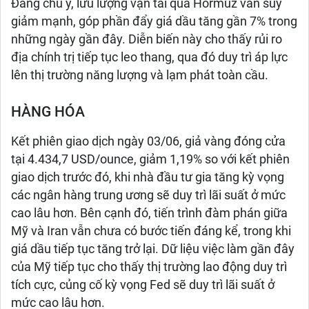
Đáng chú ý, lưu lượng vận tải qua Hormuz vẫn suy
giảm mạnh, góp phần đẩy giá dầu tăng gần 7% trong
những ngày gần đây. Diễn biến này cho thấy rủi ro
địa chính trị tiếp tục leo thang, qua đó duy trì áp lực
lên thị trường năng lượng và lạm phát toàn cầu.
HÀNG HÓA
Kết phiên giao dịch ngày 03/06, giả vàng đóng cửa
tại 4.434,7 USD/ounce, giảm 1,19% so với kết phiên
giao dịch trước đó, khi nhà đầu tư gia tăng kỳ vọng
các ngân hàng trung ương sẽ duy trì lãi suất ở mức
cao lâu hơn. Bên cạnh đó, tiến trình đàm phán giữa
Mỹ và Iran vẫn chưa có bước tiến đáng kể, trong khi
giá dầu tiếp tục tăng trở lại. Dữ liệu việc làm gần đây
của Mỹ tiếp tục cho thấy thị trường lao động duy trì
tích cực, củng cố kỳ vọng Fed sẽ duy trì lãi suất ở
mức cao lâu hơn.