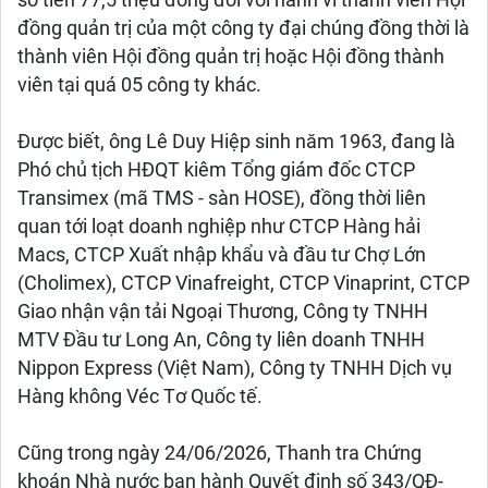
số tiền 77,5 triệu đồng đối với hành vi thành viên Hội
đồng quản trị của một công ty đại chúng đồng thời là
thành viên Hội đồng quản trị hoặc Hội đồng thành
viên tại quá 05 công ty khác.
Được biết, ông Lê Duy Hiệp sinh năm 1963, đang là
Phó chủ tịch HĐQT kiêm Tổng giám đốc CTCP
Transimex (mã TMS - sàn HOSE), đồng thời liên
quan tới loạt doanh nghiệp như CTCP Hàng hải
Macs, CTCP Xuất nhập khẩu và đầu tư Chợ Lớn
(Cholimex), CTCP Vinafreight, CTCP Vinaprint, CTCP
Giao nhận vận tải Ngoại Thương, Công ty TNHH
MTV Đầu tư Long An, Công ty liên doanh TNHH
Nippon Express (Việt Nam), Công ty TNHH Dịch vụ
Hàng không Véc Tơ Quốc tế.
Cũng trong ngày 24/06/2026, Thanh tra Chứng
khoán Nhà nước ban hành Quyết định số 343/QĐ-