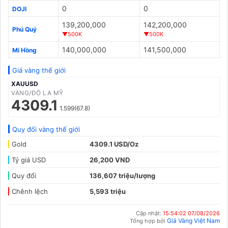
0
0
DOJI
139,200,000
142,200,000
Phú Quý
▼500K
▼500K
140,000,000
141,500,000
Mi Hồng
Giá vàng thế giới
XAUUSD
VÀNG/ĐÔ LA MỸ
4309.1
1.599(67.8)
Quy đổi vàng thế giới
Gold
4309.1 USD/Oz
Tỷ giá USD
26,200 VND
Quy đổi
136,607 triệu/lượng
Chênh lệch
5,593 triệu
Cập nhật:
15:54:02 07/08/2026
Giá Vàng Việt Nam
Tổng hợp bởi