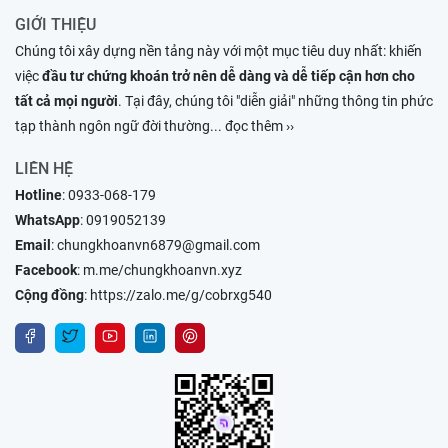
GIỚI THIỆU
Chúng tôi xây dựng nền tảng này với một mục tiêu duy nhất: khiến
việc
đầu tư chứng khoán trở nên dễ dàng và dễ tiếp cận hơn cho
tất cả mọi người
. Tại đây, chúng tôi "diễn giải" những thông tin phức
tạp thành ngôn ngữ đời thường
... đọc thêm ››
LIÊN HỆ
Hotline
:
0933-068-179
WhatsApp
:
0919052139
Email
:
chungkhoanvn6879@gmail.com
Facebook
:
m.me/chungkhoanvn.xyz
Cộng đồng
:
https://zalo.me/g/cobrxg540