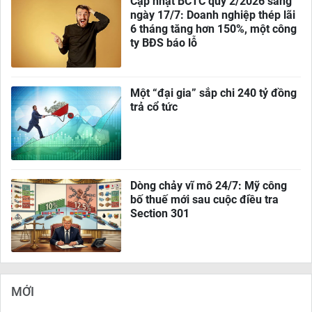
Cập nhật BCTC quý 2/2026 sáng
ngày 17/7: Doanh nghiệp thép lãi
6 tháng tăng hơn 150%, một công
ty BĐS báo lỗ
Một “đại gia” sắp chi 240 tỷ đồng
trả cổ tức
Dòng chảy vĩ mô 24/7: Mỹ công
bố thuế mới sau cuộc điều tra
Section 301
MỚI