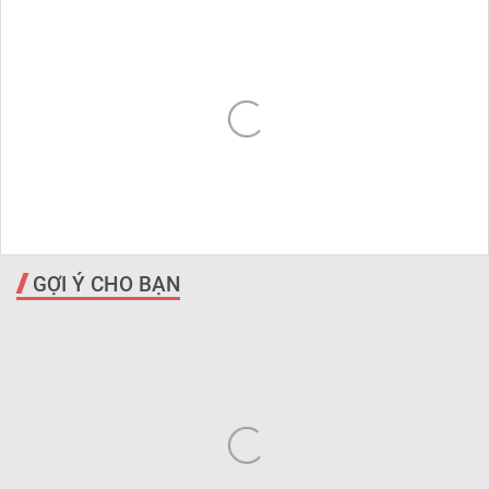
GỢI Ý CHO BẠN