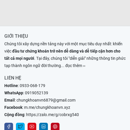
GIỚI THIỆU
Chúng tôi xây dựng nền tảng này với một mục tiêu duy nhất: khiến
việc
đầu tư chứng khoán trở nên dễ dàng và dễ tiếp cận hơn cho
tất cả mọi người
. Tại đây, chúng tôi "diễn giải" những thông tin phức
tạp thành ngôn ngữ đời thường
... đọc thêm ››
LIÊN HỆ
Hotline
:
0933-068-179
WhatsApp
:
0919052139
Email
:
chungkhoanvn6879@gmail.com
Facebook
:
m.me/chungkhoanvn.xyz
Cộng đồng
:
https://zalo.me/g/cobrxg540