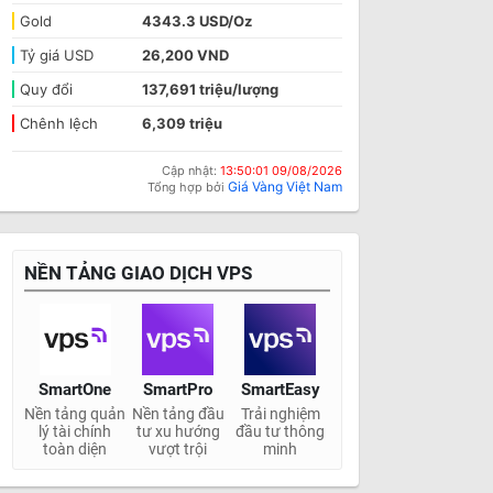
Gold
4343.3 USD/Oz
Tỷ giá USD
26,200 VND
Quy đổi
137,691 triệu/lượng
Chênh lệch
6,309 triệu
Cập nhật:
13:50:01 09/08/2026
Giá Vàng Việt Nam
Tổng hợp bởi
NỀN TẢNG GIAO DỊCH VPS
SmartOne
SmartPro
SmartEasy
Nền tảng quản
Nền tảng đầu
Trải nghiệm
lý tài chính
tư xu hướng
đầu tư thông
toàn diện
vượt trội
minh