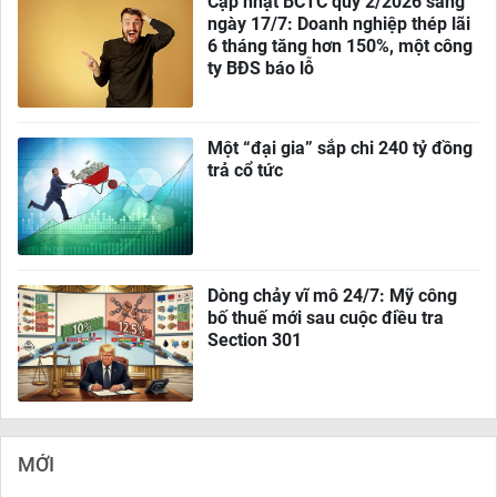
Cập nhật BCTC quý 2/2026 sáng
ngày 17/7: Doanh nghiệp thép lãi
6 tháng tăng hơn 150%, một công
ty BĐS báo lỗ
Một “đại gia” sắp chi 240 tỷ đồng
trả cổ tức
Dòng chảy vĩ mô 24/7: Mỹ công
bố thuế mới sau cuộc điều tra
Section 301
MỚI