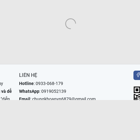
LIÊN HỆ
uy
Hotline
:
0933-068-179
 và dễ
WhatsApp
:
0919052139
 "diễn
Email
:
chungkhoanvn6879@gmail.com
Facebook
:
m.me/chungkhoanvn.xyz
Cộng đồng
:
https://zalo.me/g/cobrxg540
© 2024
Chứng Khoán F0
|
www.chungkhoanvn.xyz