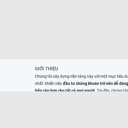
GIỚI THIỆU
Chúng tôi xây dựng nền tảng này với một mục tiêu d
nhất: khiến việc
đầu tư chứng khoán trở nên dễ dàng
tiếp cận hơn cho tất cả mọi người
. Tại đây, chúng tôi
giải" những thông tin phức tạp thành ngôn ngữ đời
thường
... đọc thêm ››