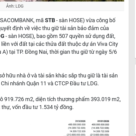
Ảnh: LDG
n (SACOMBANK, mã
STB
- sàn HOSE) vừa công bố
yết định về việc thu giữ tài sản bảo đảm của
DG
- sàn HOSE), bao gồm 507 quyền sử dụng đất,
liền với đất tại các thửa đất thuộc dự án Viva City
 A) tại TP. Đồng Nai, thời gian thu giữ từ ngày 5/6
 hữu nhà ở và tài sản khác sắp thu giữ là tài sản
Chi nhánh Quận 11 và CTCP Đầu tư LDG.
 mô 919.726 m2, diện tích thương phẩm 393.019 m2,
 thự, vốn đầu tư 1.534 tỷ đồng.