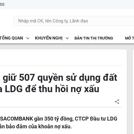
SS
TỔNG QUAN
KHUYẾN NGHỊ
BẢN TIN THỊ TRƯỜNG
MỞ 
iữ 507 quyền sử dụng đất
ủa LDG để thu hồi nợ xấu
ng SACOMBANK gần 350 tỷ đồng, CTCP Đầu tư LDG
 sản bảo đảm của khoản nợ xấu.