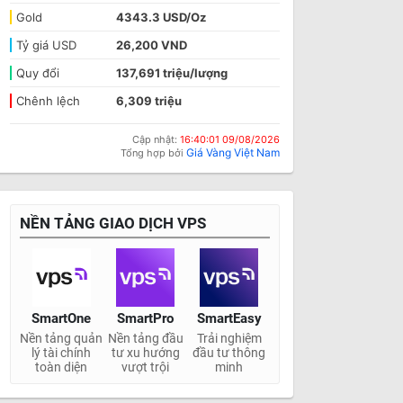
Gold
4343.3 USD/Oz
Tỷ giá USD
26,200 VND
Quy đổi
137,691 triệu/lượng
Chênh lệch
6,309 triệu
Cập nhật:
16:40:01 09/08/2026
Giá Vàng Việt Nam
Tổng hợp bởi
NỀN TẢNG GIAO DỊCH VPS
SmartOne
SmartPro
SmartEasy
Nền tảng quản
Nền tảng đầu
Trải nghiệm
lý tài chính
tư xu hướng
đầu tư thông
toàn diện
vượt trội
minh