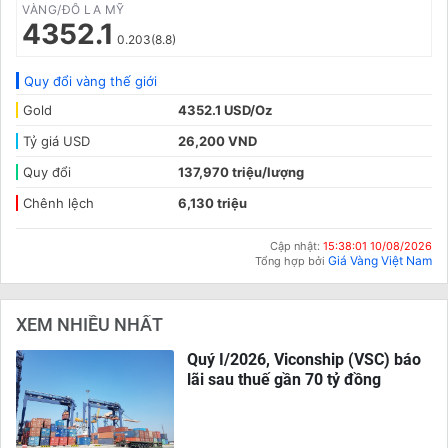
VÀNG/ĐÔ LA MỸ
4352.1
0.203(8.8)
Quy đổi vàng thế giới
Gold
4352.1 USD/Oz
Tỷ giá USD
26,200 VND
Quy đổi
137,970 triệu/lượng
Chênh lệch
6,130 triệu
Cập nhật:
15:38:01 10/08/2026
Giá Vàng Việt Nam
Tổng hợp bởi
XEM NHIỀU NHẤT
Quý I/2026, Viconship (VSC) báo
lãi sau thuế gần 70 tỷ đồng