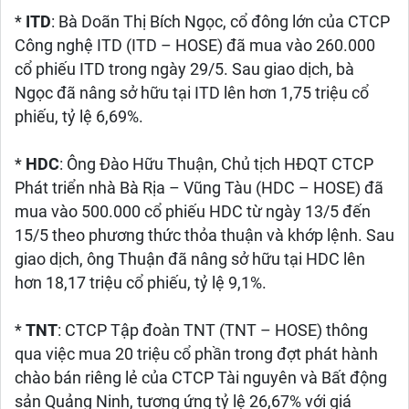
*
ITD
: Bà Doãn Thị Bích Ngọc, cổ đông lớn của CTCP
Công nghệ ITD (ITD – HOSE) đã mua vào 260.000
cổ phiếu ITD trong ngày 29/5. Sau giao dịch, bà
Ngọc đã nâng sở hữu tại ITD lên hơn 1,75 triệu cổ
phiếu, tỷ lệ 6,69%.
*
HDC
: Ông Đào Hữu Thuận, Chủ tịch HĐQT CTCP
Phát triển nhà Bà Rịa – Vũng Tàu (HDC – HOSE) đã
mua vào 500.000 cổ phiếu HDC từ ngày 13/5 đến
15/5 theo phương thức thỏa thuận và khớp lệnh. Sau
giao dịch, ông Thuận đã nâng sở hữu tại HDC lên
hơn 18,17 triệu cổ phiếu, tỷ lệ 9,1%.
*
TNT
: CTCP Tập đoàn TNT (TNT – HOSE) thông
qua việc mua 20 triệu cổ phần trong đợt phát hành
chào bán riêng lẻ của CTCP Tài nguyên và Bất động
sản Quảng Ninh, tương ứng tỷ lệ 26,67% với giá