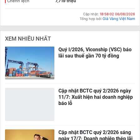
Chênh lệch
7,719 triệu
Cập nhật:
18:58:02 06/08/2026
Giá Vàng Việt Nam
Tổng hợp bởi
XEM NHIỀU NHẤT
Quý I/2026, Viconship (VSC) báo
lãi sau thuế gần 70 tỷ đồng
Cập nhật BCTC quý 2/2026 ngày
11/7: Xuất hiện hai doanh nghiệp
báo lỗ
Cập nhật BCTC quý 2/2026 sáng
ngày 17/7: Doanh nghiệp thép lãi