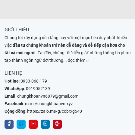
GIỚI THIỆU
Chúng tôi xây dựng nền tảng này với một mục tiêu duy nhất: khiến
việc
đầu tư chứng khoán trở nên dễ dàng và dễ tiếp cận hơn cho
tất cả mọi người
. Tại đây, chúng tôi "diễn giải" những thông tin phức
tạp thành ngôn ngữ đời thường
... đọc thêm ››
LIÊN HỆ
Hotline
:
0933-068-179
WhatsApp
:
0919052139
Email
:
chungkhoanvn6879@gmail.com
Facebook
:
m.me/chungkhoanvn.xyz
Cộng đồng
:
https://zalo.me/g/cobrxg540