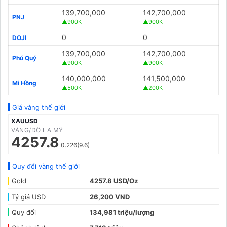
139,700,000
142,700,000
PNJ
▲900K
▲900K
0
0
DOJI
139,700,000
142,700,000
Phú Quý
▲900K
▲900K
140,000,000
141,500,000
Mi Hồng
▲500K
▲200K
Giá vàng thế giới
XAUUSD
VÀNG/ĐÔ LA MỸ
4257.8
0.226(9.6)
Quy đổi vàng thế giới
Gold
4257.8 USD/Oz
Tỷ giá USD
26,200 VND
Quy đổi
134,981 triệu/lượng