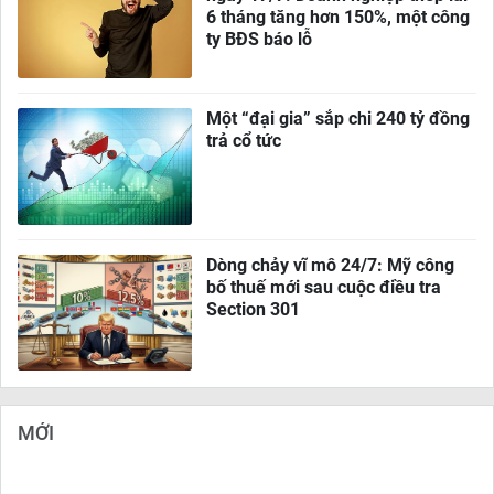
6 tháng tăng hơn 150%, một công
ty BĐS báo lỗ
Một “đại gia” sắp chi 240 tỷ đồng
trả cổ tức
Dòng chảy vĩ mô 24/7: Mỹ công
bố thuế mới sau cuộc điều tra
Section 301
MỚI