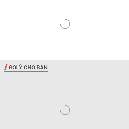
GỢI Ý CHO BẠN