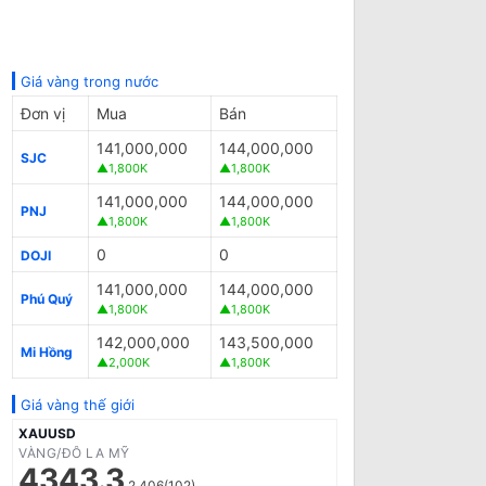
Giá vàng trong nước
Đơn vị
Mua
Bán
141,000,000
144,000,000
SJC
▲1,800K
▲1,800K
141,000,000
144,000,000
PNJ
▲1,800K
▲1,800K
0
0
DOJI
141,000,000
144,000,000
Phú Quý
▲1,800K
▲1,800K
142,000,000
143,500,000
Mi Hồng
▲2,000K
▲1,800K
Giá vàng thế giới
XAUUSD
VÀNG/ĐÔ LA MỸ
4343.3
2.406(102)