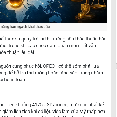
 nâng hạn ngạch khai thác dầu
ể thực sự quay trở lại thị trường nếu thỏa thuận hòa
vững, trong khi các cuộc đàm phán mới nhất vẫn
ỏa thuận lâu dài.
à nguồn cung phục hồi, OPEC+ có thể sớm phải lựa
ượng để hỗ trợ thị trường hoặc tăng sản lượng nhằm
ồi hoàn toàn.
g tăng lên khoảng 4175 USD/ounce, mức cao nhất kể
giảm liên tiếp khi số liệu việc làm của Mỹ thấp hơn