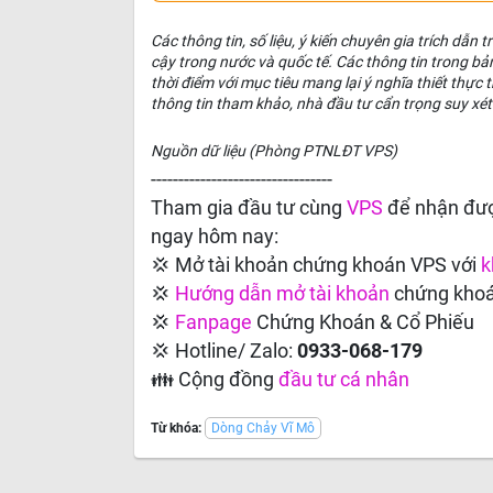
Các thông tin, số liệu, ý kiến chuyên gia trích dẫn
cậy trong nước và quốc tế. Các thông tin trong bả
thời điểm với mục tiêu mang lại ý nghĩa thiết thự
thông tin tham khảo, nhà đầu tư cẩn trọng suy xét
Nguồn dữ liệu (Phòng PTNLĐT VPS)
---------------------------------
Tham gia đầu tư cùng
VPS
để nhận đượ
ngay hôm nay:
💢 Mở tài khoản chứng khoán VPS với
k
💢
Hướng dẫn
mở tài khoản
chứng kho
💢
Fanpage
Chứng Khoán & Cổ Phiếu
💢 Hotline/ Zalo:
0933-068-179
👪 Cộng đồng
đầu tư cá nhân
Từ khóa:
Dòng Chảy Vĩ Mô