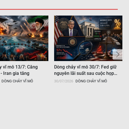
y vĩ mô 13/7: Căng
Dòng chảy vĩ mô 30/7: Fed giữ
- Iran gia tăng
nguyên lãi suất sau cuộc họp
tháng 7
DÒNG CHẢY VĨ MÔ
30/07/2026
DÒNG CHẢY VĨ MÔ