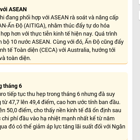
i với ASEAN
hi đang phối hợp với ASEAN rà soát và nâng cấp
N-Ấn Độ (AITIGA), nhằm thúc đẩy tự do hóa
ợp hơn với thực tiễn kinh tế hiện nay. Quá trình
n bộ 10 nước ASEAN. Cùng với đó, Ấn Độ cũng đẩy
h tế Toàn diện (CECA) với Australia, hướng tới
à toàn diện.
g tháng 6
ro tiếp tục thu hẹp trong tháng 6 nhưng đà suy
 từ 47,7 lên 49,4 điểm, cao hơn ước tính ban đầu.
lên 50,0 điểm, cho thấy nền kinh tế đã ổn định sau
c chi phí đầu vào hạ nhiệt mạnh nhất kể từ năm
ua đó có thể giảm áp lực tăng lãi suất đối với Ngân