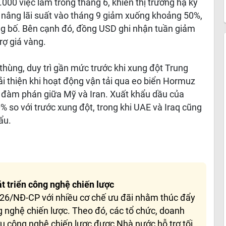
000 việc làm trong tháng 6, khiến thị trường hạ kỳ
d nâng lãi suất vào tháng 9 giảm xuống khoảng 50%,
ng bố. Bên cạnh đó, đồng USD ghi nhận tuần giảm
rợ giá vàng.
hùng, duy trì gần mức trước khi xung đột Trung
i thiện khi hoạt động vận tải qua eo biển Hormuz
g đàm phán giữa Mỹ và Iran. Xuất khẩu dầu của
% so với trước xung đột, trong khi UAE và Iraq cũng
ẩu.
t triển công nghệ chiến lược
26/NĐ-CP với nhiều cơ chế ưu đãi nhằm thúc đẩy
g nghệ chiến lược. Theo đó, các tổ chức, doanh
u công nghệ chiến lược được Nhà nước hỗ trợ tối