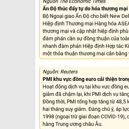
Nguồn The Economic Times
Ấn Độ thúc đẩy tự do hóa thương mạ
Bộ Ngoại giao Ấn Độ cho biết New Del
Hiệp định Thương mại Hàng hóa ASEA
thương mại và cập nhật hiệp định phù h
đàm phán cần sự đồng thuận của toà
nhanh đàm phán Hiệp định Hợp tác Kin
một thỏa thuận thương mại cân bằng v
Nguồn: Reuters
PMI khu vực đồng euro cải thiện tron
Hoạt động dịch vụ tại khu vực đồng eu
giảm đã chậm lại, khi PMI dịch vụ tăng
Đồng thời, PMI tổng hợp tăng từ 48,5 
hai tháng suy giảm. Đáng chú ý, áp lự
1998 (ngoại trừ giai đoạn COVID-19), q
hàng Trung ương châu Âu.