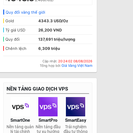
Quy đổi vàng thế giới
Gold
4343.3 USD/Oz
Tỷ giá USD
26,200 VND
Quy đổi
137,691 triệu/lượng
Chênh lệch
6,309 triệu
Cập nhật:
20:24:02 08/08/2026
Giá Vàng Việt Nam
Tổng hợp bởi
NỀN TẢNG GIAO DỊCH VPS
SmartOne
SmartPro
SmartEasy
Nền tảng quản
Nền tảng đầu
Trải nghiệm
lý tài chính
tư xu hướng
đầu tư thông