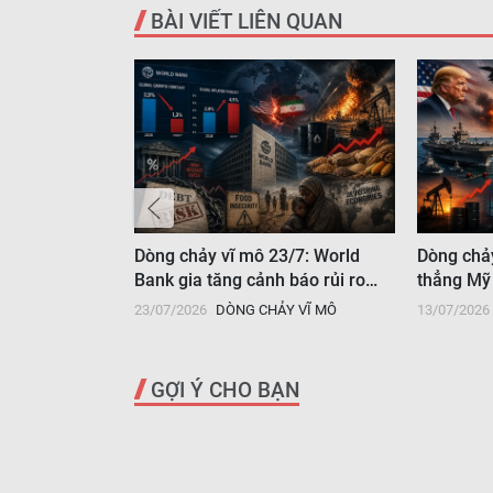
BÀI VIẾT LIÊN QUAN
6/7: Giá vàng
Dòng chảy vĩ mô 23/7: World
Dòng chả
g dầu "nín
Bank gia tăng cảnh báo rủi ro
thẳng Mỹ 
ẳng Mỹ - Iran
kinh tế toàn cầu
Y VĨ MÔ
23/07/2026
DÒNG CHẢY VĨ MÔ
13/07/2026
GỢI Ý CHO BẠN