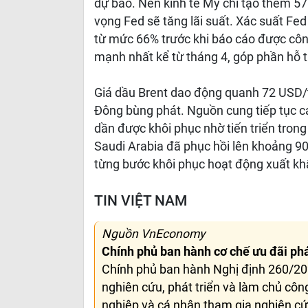
dự báo. Nền kinh tế Mỹ chỉ tạo thêm 57.
vọng Fed sẽ tăng lãi suất. Xác suất Fe
từ mức 66% trước khi báo cáo được cô
mạnh nhất kể từ tháng 4, góp phần hỗ t
Giá dầu Brent dao động quanh 72 USD/t
Đông bùng phát. Nguồn cung tiếp tục cả
dần được khôi phục nhờ tiến triển tron
Saudi Arabia đã phục hồi lên khoảng 90
từng bước khôi phục hoạt động xuất kh
TIN VIỆT NAM
Nguồn VnEconomy
Chính phủ ban hành cơ chế ưu đãi phá
Chính phủ ban hành Nghị định 260/20
nghiên cứu, phát triển và làm chủ côn
nghiệp và cá nhân tham gia nghiên cứ