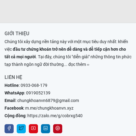
GIỚI THIỆU
Chúng tôi xây dựng nền tảng này với một mục tiêu duy nhất: khiến
việc
đầu tư chứng khoán trở nên dễ dàng và dễ tiếp cận hơn cho
tất cả mọi người
. Tại đây, chúng tôi "diễn giải" những thông tin phức
tạp thành ngôn ngữ đời thường
... đọc thêm ››
LIÊN HỆ
Hotline
:
0933-068-179
WhatsApp
:
0919052139
Email
:
chungkhoanvn6879@gmail.com
Facebook
:
m.me/chungkhoanvn.xyz
Cộng đồng
:
https://zalo.me/g/cobrxg540