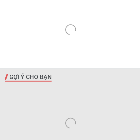
GỢI Ý CHO BẠN