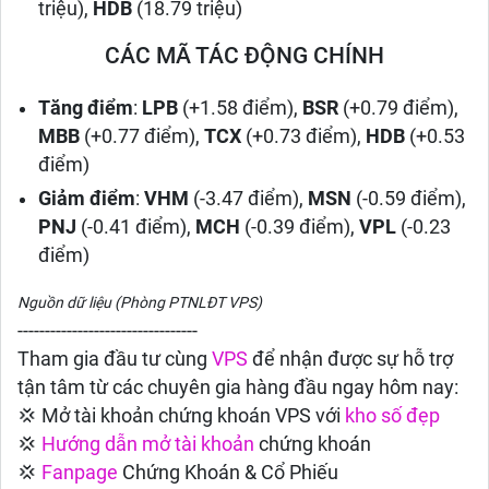
triệu),
HDB
(18.79 triệu)
CÁC MÃ TÁC ĐỘNG CHÍNH
Tăng điểm
:
LPB
(+1.58 điểm),
BSR
(+0.79 điểm),
MBB
(+0.77 điểm),
TCX
(+0.73 điểm),
HDB
(+0.53
điểm)
Giảm điểm
:
VHM
(-3.47 điểm),
MSN
(-0.59 điểm),
PNJ
(-0.41 điểm),
MCH
(-0.39 điểm),
VPL
(-0.23
điểm)
Nguồn dữ liệu (Phòng PTNLĐT VPS)
---------------------------------
Tham gia đầu tư cùng
VPS
để nhận được sự hỗ trợ
tận tâm từ các chuyên gia hàng đầu ngay hôm nay:
💢 Mở tài khoản chứng khoán VPS với
kho số đẹp
💢
Hướng dẫn
mở tài khoản
chứng khoán
💢
Fanpage
Chứng Khoán & Cổ Phiếu