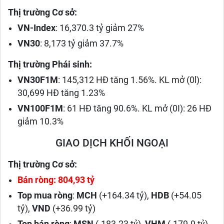
Thị trường Cơ sở:
VN-Index
: 16,370.3 tỷ giảm 27%
VN30
: 8,173 tỷ giảm 37.7%
Thị trường Phái sinh:
VN30F1M
: 145,312 HĐ tăng 1.56%. KL mở (0l):
30,699 HĐ tăng 1.23%
VN100F1M
: 61 HĐ tăng 90.6%. KL mở (0I): 26 HĐ
giảm 10.3%
GIAO DỊCH KHỐI NGOẠI
Thị trường Cơ sở:
Bán ròng: 804,93 tỷ
Top mua ròng
:
MCH
(+164.34 tỷ),
HDB
(+54.05
tỷ),
VND
(+36.99 tỷ)