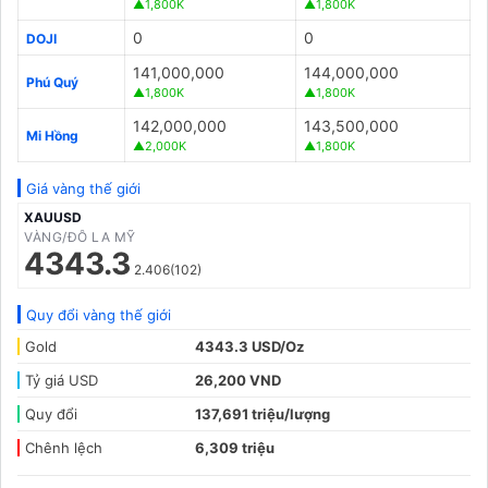
▲1,800K
▲1,800K
0
0
DOJI
141,000,000
144,000,000
Phú Quý
▲1,800K
▲1,800K
142,000,000
143,500,000
Mi Hồng
▲2,000K
▲1,800K
Giá vàng thế giới
XAUUSD
VÀNG/ĐÔ LA MỸ
4343.3
2.406(102)
Quy đổi vàng thế giới
Gold
4343.3 USD/Oz
Tỷ giá USD
26,200 VND
Quy đổi
137,691 triệu/lượng
Chênh lệch
6,309 triệu