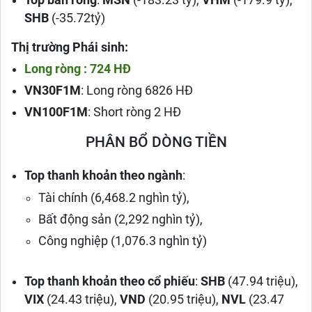
Top bán ròng
:
MSN
(-183.23 tỷ),
VHM
(-179.9 tỷ),
SHB
(-35.72tỷ)
Thị trường Phái sinh:
Long ròng : 724 HĐ
VN30F1M
: Long ròng 6826 HĐ
VN100F1M
: Short ròng 2 HĐ
PHÂN BỔ DÒNG TIỀN
Top thanh khoản theo ngành
:
Tài chính (6,468.2 nghìn tỷ),
Bất động sản (2,292 nghìn tỷ),
Công nghiệp (1,076.3 nghìn tỷ)
Top thanh khoản theo cổ phiếu
:
SHB
(47.94 triệu),
VIX
(24.43 triệu),
VND
(20.95 triệu),
NVL
(23.47