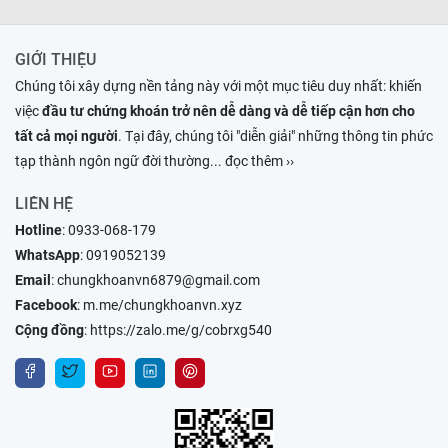
GIỚI THIỆU
Chúng tôi xây dựng nền tảng này với một mục tiêu duy nhất: khiến
việc
đầu tư chứng khoán trở nên dễ dàng và dễ tiếp cận hơn cho
tất cả mọi người
. Tại đây, chúng tôi "diễn giải" những thông tin phức
tạp thành ngôn ngữ đời thường
... đọc thêm ››
LIÊN HỆ
Hotline
:
0933-068-179
WhatsApp
:
0919052139
Email
:
chungkhoanvn6879@gmail.com
Facebook
:
m.me/chungkhoanvn.xyz
Cộng đồng
:
https://zalo.me/g/cobrxg540