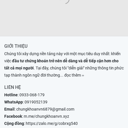
GIỚI THIỆU
Chúng tôi xây dựng nền tảng này với một mục tiêu duy nhất: khiến
việc
đầu tư chứng khoán trở nên dễ dàng và dễ tiếp cận hơn cho
tất cả mọi người
. Tại đây, chúng tôi "diễn giải" những thông tin phức
tạp thành ngôn ngữ đời thường
... đọc thêm ››
LIÊN HỆ
Hotline
:
0933-068-179
WhatsApp
:
0919052139
Email
:
chungkhoanvn6879@gmail.com
Facebook
:
m.me/chungkhoanvn.xyz
Cộng đồng
:
https://zalo.me/g/cobrxg540