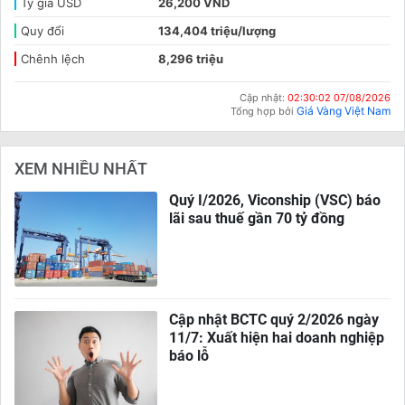
Tỷ giá USD
26,200 VND
Quy đổi
134,404 triệu/lượng
Chênh lệch
8,296 triệu
Cập nhật:
02:30:02 07/08/2026
Giá Vàng Việt Nam
Tổng hợp bởi
XEM NHIỀU NHẤT
Quý I/2026, Viconship (VSC) báo
lãi sau thuế gần 70 tỷ đồng
Cập nhật BCTC quý 2/2026 ngày
11/7: Xuất hiện hai doanh nghiệp
báo lỗ