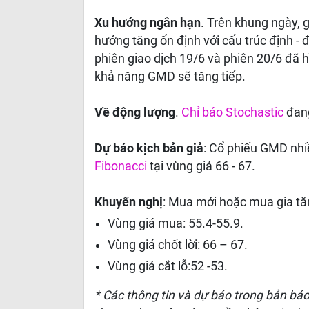
Xu hướng ngắn hạn
. Trên khung ngày, 
hướng tăng ổn định với cấu trúc định -
phiên giao dịch 19/6 và phiên 20/6 đã 
khả năng GMD sẽ tăng tiếp.
Về động lượng
.
Chỉ báo Stochastic
đang
Dự báo kịch bản giả
: Cổ phiếu GMD nhi
Fibonacci
tại vùng giá 66 - 67.
Khuyến nghị
: Mua mới hoặc mua gia tă
Vùng giá mua: 55.4-55.9.
Vùng giá chốt lời: 66 – 67.
Vùng giá cắt lỗ:52 -53.
* Các thông tin và dự báo trong bản bá