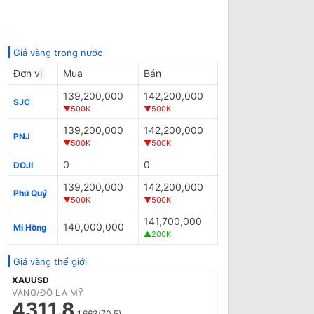
Giá vàng trong nước
Đơn vị
Mua
Bán
139,200,000
142,200,000
SJC
▼500K
▼500K
139,200,000
142,200,000
PNJ
▼500K
▼500K
0
0
DOJI
139,200,000
142,200,000
Phú Quý
▼500K
▼500K
141,700,000
140,000,000
Mi Hồng
▲200K
Giá vàng thế giới
XAUUSD
VÀNG/ĐÔ LA MỸ
4311.8
1.663(70.5)