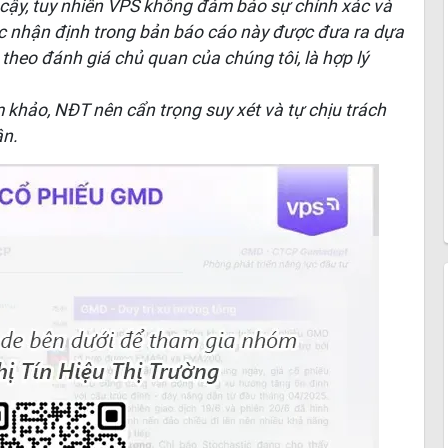
n cậy, tuy nhiên VPS không đảm bảo sự chính xác và
ác nhận định trong bản báo cáo này được đưa ra dựa
, theo đánh giá chủ quan của chúng tôi, là hợp lý
m khảo, NĐT nên cẩn trọng suy xét và tự chịu trách
ân.