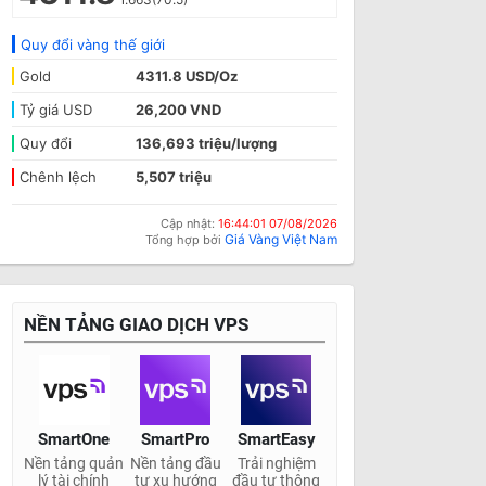
Quy đổi vàng thế giới
Gold
4311.8 USD/Oz
Tỷ giá USD
26,200 VND
Quy đổi
136,693 triệu/lượng
Chênh lệch
5,507 triệu
Cập nhật:
16:44:01 07/08/2026
Giá Vàng Việt Nam
Tổng hợp bởi
NỀN TẢNG GIAO DỊCH VPS
SmartOne
SmartPro
SmartEasy
Nền tảng quản
Nền tảng đầu
Trải nghiệm
lý tài chính
tư xu hướng
đầu tư thông