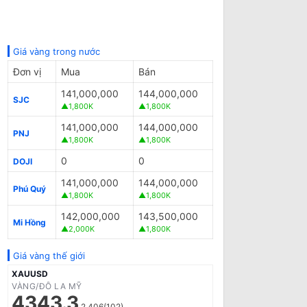
Giá vàng trong nước
Đơn vị
Mua
Bán
141,000,000
144,000,000
SJC
▲1,800K
▲1,800K
141,000,000
144,000,000
PNJ
▲1,800K
▲1,800K
0
0
DOJI
141,000,000
144,000,000
Phú Quý
▲1,800K
▲1,800K
142,000,000
143,500,000
Mi Hồng
▲2,000K
▲1,800K
Giá vàng thế giới
XAUUSD
VÀNG/ĐÔ LA MỸ
4343.3
2.406(102)