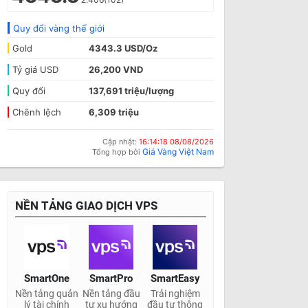
Quy đổi vàng thế giới
Gold
4343.3 USD/Oz
Tỷ giá USD
26,200 VND
Quy đổi
137,691 triệu/lượng
Chênh lệch
6,309 triệu
Cập nhật:
16:14:18 08/08/2026
Giá Vàng Việt Nam
Tổng hợp bởi
NỀN TẢNG GIAO DỊCH VPS
SmartOne
SmartPro
SmartEasy
Nền tảng quản
Nền tảng đầu
Trải nghiệm
lý tài chính
tư xu hướng
đầu tư thông