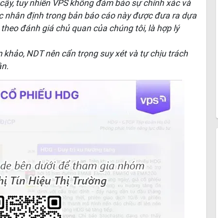
n cậy, tuy nhiên VPS không đảm bảo sự chính xác và
ác nhân định trong bản báo cáo này được đưa ra dựa
, theo đánh giá chủ quan của chúng tôi, là hợp lý
m khảo, NDT nên cẩn trọng suy xét và tự chịu trách
ân.