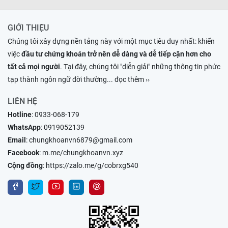
GIỚI THIỆU
Chúng tôi xây dựng nền tảng này với một mục tiêu duy nhất: khiến
việc
đầu tư chứng khoán trở nên dễ dàng và dễ tiếp cận hơn cho
tất cả mọi người
. Tại đây, chúng tôi "diễn giải" những thông tin phức
tạp thành ngôn ngữ đời thường
... đọc thêm ››
LIÊN HỆ
Hotline
:
0933-068-179
WhatsApp
:
0919052139
Email
:
chungkhoanvn6879@gmail.com
Facebook
:
m.me/chungkhoanvn.xyz
Cộng đồng
:
https://zalo.me/g/cobrxg540