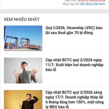
Cập nhật:
18:58:02 06/08/2026
Giá Vàng Việt Nam
Tổng hợp bởi
XEM NHIỀU NHẤT
Quý I/2026, Viconship (VSC) báo
lãi sau thuế gần 70 tỷ đồng
Cập nhật BCTC quý 2/2026 ngày
11/7: Xuất hiện hai doanh nghiệp
báo lỗ
Cập nhật BCTC quý 2/2026 sáng
ngày 17/7: Doanh nghiệp thép lãi
6 tháng tăng hơn 150%, một công
ty BĐS báo lỗ