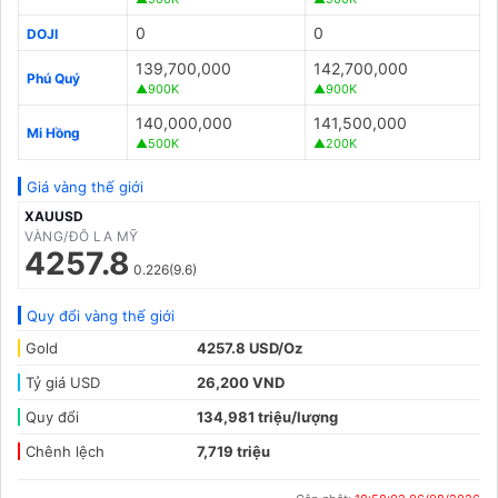
0
0
DOJI
139,700,000
142,700,000
Phú Quý
▲900K
▲900K
140,000,000
141,500,000
Mi Hồng
▲500K
▲200K
Giá vàng thế giới
XAUUSD
VÀNG/ĐÔ LA MỸ
4257.8
0.226(9.6)
Quy đổi vàng thế giới
Gold
4257.8 USD/Oz
Tỷ giá USD
26,200 VND
Quy đổi
134,981 triệu/lượng
Chênh lệch
7,719 triệu