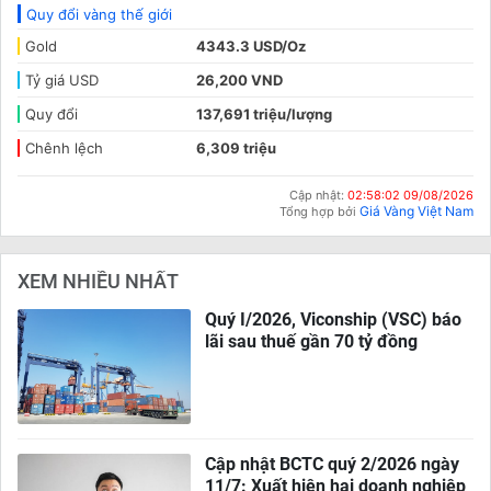
Quy đổi vàng thế giới
Gold
4343.3 USD/Oz
Tỷ giá USD
26,200 VND
Quy đổi
137,691 triệu/lượng
Chênh lệch
6,309 triệu
Cập nhật:
02:58:02 09/08/2026
Giá Vàng Việt Nam
Tổng hợp bởi
XEM NHIỀU NHẤT
Quý I/2026, Viconship (VSC) báo
lãi sau thuế gần 70 tỷ đồng
Cập nhật BCTC quý 2/2026 ngày
11/7: Xuất hiện hai doanh nghiệp