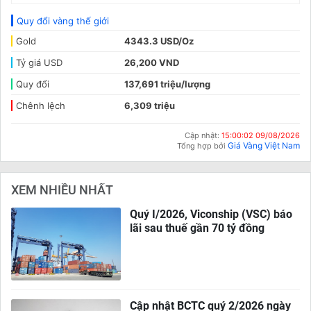
Quy đổi vàng thế giới
Gold
4343.3 USD/Oz
Tỷ giá USD
26,200 VND
Quy đổi
137,691 triệu/lượng
Chênh lệch
6,309 triệu
Cập nhật:
15:00:02 09/08/2026
Giá Vàng Việt Nam
Tổng hợp bởi
XEM NHIỀU NHẤT
Quý I/2026, Viconship (VSC) báo
lãi sau thuế gần 70 tỷ đồng
Cập nhật BCTC quý 2/2026 ngày