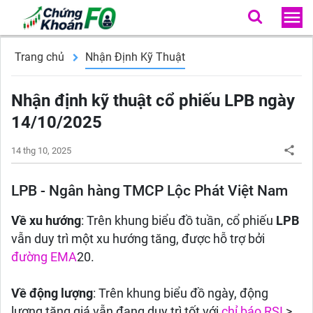
Trang chủ
Nhận Định Kỹ Thuật
Nhận định kỹ thuật cổ phiếu LPB ngày
14/10/2025
14 thg 10, 2025
LPB - Ngân hàng TMCP Lộc Phát Việt Nam
Về xu hướng
: Trên khung biểu đồ tuần, cổ phiếu
LPB
vẫn duy trì một xu hướng tăng, được hỗ trợ bởi
đường EMA
20.
Về động lượng
: Trên khung biểu đồ ngày, động
lượng tăng giá vẫn đang duy trì tốt với
chỉ báo RSI
>