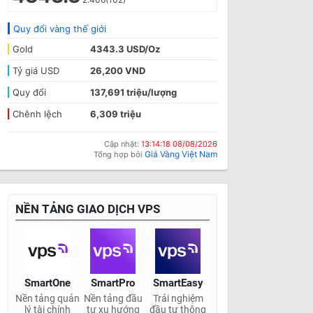
Quy đổi vàng thế giới
Gold
4343.3 USD/Oz
Tỷ giá USD
26,200 VND
Quy đổi
137,691 triệu/lượng
Chênh lệch
6,309 triệu
Cập nhật:
13:14:18 08/08/2026
Giá Vàng Việt Nam
Tổng hợp bởi
NỀN TẢNG GIAO DỊCH VPS
SmartOne
SmartPro
SmartEasy
Nền tảng quản
Nền tảng đầu
Trải nghiệm
lý tài chính
tư xu hướng
đầu tư thông