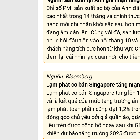
Ngành sản xuất tại Anh ghi nhận tăng
Chỉ số PMI sản xuất sơ bộ của Anh đ
cao nhất trong 14 tháng và chính thức
hàng mới ghi nhận khởi sắc sau hơn 
đang ấm dần lên. Cùng với đó, sản lượ
phục hồi đầu tiên vào hồi tháng 10 v
khách hàng tích cực hơn từ khu vực C
đem lại cái nhìn lạc quan hơn cho tri
Nguồn: Bloomberg
Lạm phát cơ bản Singapore tăng mạnh
Lạm phát cơ bản Singapore tăng lên 1
và là kết quả của mức tăng trưởng ấn 
lạm phát toàn phần cũng đạt 1,2% tro
đóng góp chủ yếu bởi giả quần áo, già
liệu trên được công bố ngay sau khi G
khiến dự báo tăng trưởng 2025 được 