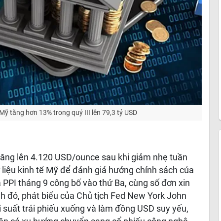
ỹ tăng hơn 13% trong quý III lên 79,3 tỷ USD
 tăng lên 4.120 USD/ounce sau khi giảm nhẹ tuần
ữ liệu kinh tế Mỹ để đánh giá hướng chính sách của
 PPI tháng 9 công bố vào thứ Ba, cùng số đơn xin
nh đó, phát biểu của Chủ tịch Fed New York John
i suất trái phiếu xuống và làm đồng USD suy yếu,