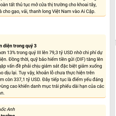
àn tất thủ tục mở cửa thị trường cho khoai tây,
à cho gạo, vải, thanh long Việt Nam vào Ai Cập.
 diện trong quý 3
 13% trong quý III lên 79,3 tỷ USD nhờ chi phí dự
iện. Đồng thời, quỹ bảo hiểm tiền gửi (DIF) tăng lên
gặp vấn đề phải chịu giám sát đặc biệt giảm xuống
o dịu lại. Tuy vậy, khoản lỗ chưa thực hiện trên
 còn 337,1 tỷ USD. Đây tiếp tục là điểm yếu đáng
 ở vùng cao khiến danh mục trái phiếu dài hạn của các
àn.
uốc Anh