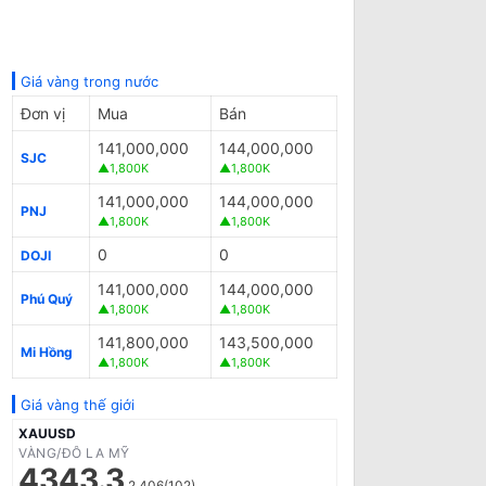
Giá vàng trong nước
Đơn vị
Mua
Bán
141,000,000
144,000,000
SJC
▲1,800K
▲1,800K
141,000,000
144,000,000
PNJ
▲1,800K
▲1,800K
0
0
DOJI
141,000,000
144,000,000
Phú Quý
▲1,800K
▲1,800K
141,800,000
143,500,000
Mi Hồng
▲1,800K
▲1,800K
Giá vàng thế giới
XAUUSD
VÀNG/ĐÔ LA MỸ
4343.3
2.406(102)