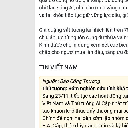
qua đó cũng hỗ trợ giá vàng. Dù dòng 
nhờ làn sóng Al, nhu cầu mua vàng của 
và tài khóa tiếp tục giữ vững lực cầu,
Giá quặng sắt tương lai nhích lên trên
chịu áp lực từ nguồn cung dư thừa và n
Kinh được cho là đang xem xét các biện
chấp cho người mua lần đầu, tăng ưu đã
TIN VIẾT NAM
Nguồn: Báo Công Thương
Thủ tướng: Sớm nghiên cứu tính khả 
Sáng 23/11, tiếp tục các hoạt động tạ
Việt Nam và Thủ tướng Ai Cập nhất tr
tạo khuôn khổ thúc đẩy thương mại s
Chính đề nghị hai bên sớm lập nhóm c
– Ai Cập, thúc đẩy đàm phán và ký hi