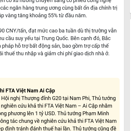
tiền có xu hướng chuyển sang cổ phiếu công nghệ
các ngân hàng trung ương cùng bất ổn địa chính trị
 giúp vàng tăng khoảng 55% từ đầu năm.
 790 CNY/tấn, đạt mức cao ba tuần dù thị trường vẫn
hu cầu suy yếu tại Trung Quốc. Bên cạnh đó, Bắc
 pháp hỗ trợ bất động sản, bao gồm trợ cấp thế
i thuế thu nhập và giảm chi phí giao dịch nhà ở.
thi FTA Việt Nam Ai Cập
i Hội nghị Thượng đỉnh G20 tại Nam Phi, Thủ tướng
í nghiên cứu khả thi FTA Việt Nam – Ai Cập nhằm
ong phương lên 1 tỷ USD. Thủ tướng Phạm Minh
ông tác chung về nghiên cứu khả thi FTA Việt Nam
ệp định tránh đánh thuế hai lần. Thủ tướng cũng đề