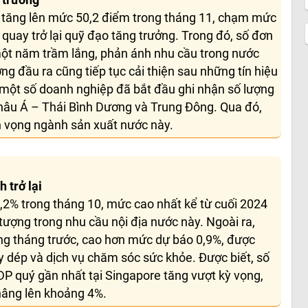
 trưởng
ã tăng lên mức 50,2 điểm trong tháng 11, chạm mức
 quay trở lại quỹ đạo tăng trưởng. Trong đó, số đơn
một năm trầm lắng, phản ánh nhu cầu trong nước
ng đầu ra cũng tiếp tục cải thiện sau những tín hiệu
à một số doanh nghiệp đã bắt đầu ghi nhận số lượng
hâu Á – Thái Bình Dương và Trung Đông. Qua đó,
ển vọng ngành sản xuất nước này.
 trở lại
,2% trong tháng 10, mức cao nhất kể từ cuối 2024
tượng trong nhu cầu nội địa nước này. Ngoài ra,
ng tháng trước, cao hơn mức dự báo 0,9%, được
y dép và dịch vụ chăm sóc sức khỏe. Được biết, số
DP quý gần nhất tại Singapore tăng vượt kỳ vọng,
nâng lên khoảng 4%.