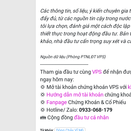
Các thông tin, số liệu, ý kiến chuyên gia
đẩy đủ, từ các nguồn tin cậy trong nước
tôi lựa chọn, đánh giá một cách độc lập
thiết thực trong hoạt động đầu tư. Bản
khảo, nhà đầu tư cẩn trọng suy xét và c
Nguồn dữ liệu (Phòng PTNLĐT VPS)
---------------------------------
Tham gia đầu tư cùng
VPS
để nhận đượ
ngay hôm nay:
💢 Mở tài khoản chứng khoán VPS với
k
💢
Hướng dẫn
mở tài khoản
chứng kho
💢
Fanpage
Chứng Khoán & Cổ Phiếu
💢 Hotline/ Zalo:
0933-068-179
👪 Cộng đồng
đầu tư cá nhân
Từ khóa:
Dòng Chảy Vĩ Mô