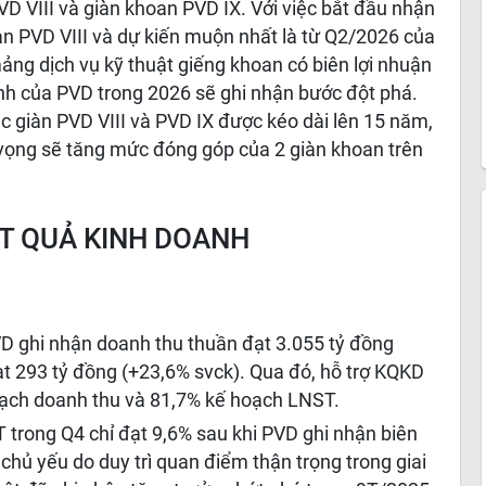
D VIII và giàn khoan PVD IX. Với việc bắt đầu nhận
n PVD VIII và dự kiến muộn nhất là từ Q2/2026 của
ng dịch vụ kỹ thuật giếng khoan có biên lợi nhuận
anh của PVD trong 2026 sẽ ghi nhận bước đột phá.
ác giàn PVD VIII và PVD IX được kéo dài lên 15 năm,
 vọng sẽ tăng mức đóng góp của 2 giàn khoan trên
T QUẢ KINH DOANH
VD ghi nhận doanh thu thuần đạt 3.055 tỷ đồng
ạt 293 tỷ đồng (+23,6% svck). Qua đó, hỗ trợ KQKD
oạch doanh thu và 81,7% kế hoạch LNST.
 trong Q4 chỉ đạt 9,6% sau khi PVD ghi nhận biên
hủ yếu do duy trì quan điểm thận trọng trong giai