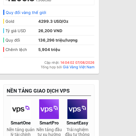
Quy đổi vàng thế giới
Gold
4299.3 USD/Oz
Tỷ giá USD
26,200 VND
Quy đổi
136,296 triệu/lượng
Chênh lệch
5,904 triệu
Cập nhật:
14:04:02 07/08/2026
Giá Vàng Việt Nam
Tổng hợp bởi
NỀN TẢNG GIAO DỊCH VPS
SmartOne
SmartPro
SmartEasy
Nền tảng quản
Nền tảng đầu
Trải nghiệm
lý tài chính
tư xu hướng
đầu tư thông