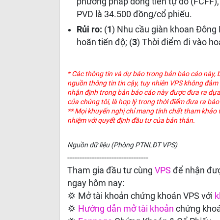
phương pháp dòng tiền tự do (FCFF),
PVD là 34.500 đồng/cổ phiếu.
Rủi ro:
(
1
) Nhu cầu giàn khoan Đông 
hoãn tiến độ; (
3
) Thời điểm đi vào ho
* Các thông tin và dự báo trong bản báo cáo này,
nguồn thông tin tin cậy, tuy nhiên VPS không đảm
nhận định trong bản báo cáo này được đưa ra dựa t
của chúng tôi, là hợp lý trong thời điểm đưa ra bá
**
Mọi khuyến nghị chỉ mang tính chất tham khảo v
nhiệm với quyết định đầu tư của bản thân.
Nguồn dữ liệu (Phòng PTNLĐT VPS)
---------------------------------
Tham gia đầu tư cùng
VPS
để nhận đượ
ngay hôm nay:
💢 Mở tài khoản chứng khoán VPS với
k
💢
Hướng dẫn
mở tài khoản
chứng kho