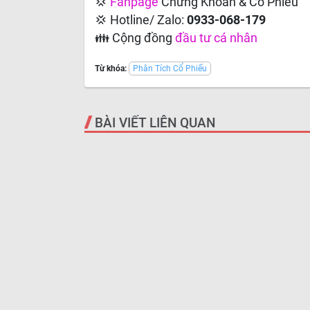
💢
Fanpage
Chứng Khoán & Cổ Phiếu
💢 Hotline/ Zalo:
0933-068-179
👪 Cộng đồng
đầu tư cá nhân
Từ khóa:
Phân Tích Cổ Phiếu
BÀI VIẾT LIÊN QUAN