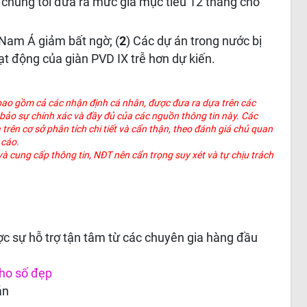
 chúng tôi đưa ra mức giá mục tiêu 12 tháng cho
Nam Á giảm bất ngờ; (
2
) Các dự án trong nước bị
ạt động của giàn PVD IX trễ hơn dự kiến.
 bao gồm cả các nhận định cá nhân, được đưa ra dựa trên các
 bảo sự chính xác và đầy đủ của các nguồn thông tin này. Các
rên cơ sở phân tích chi tiết và cẩn thận, theo đánh giá chủ quan
o cáo.
à cung cấp thông tin, NĐT nên cẩn trọng suy xét và tự chịu trách
c sự hỗ trợ tận tâm từ các chuyên gia hàng đầu
ho số đẹp
án