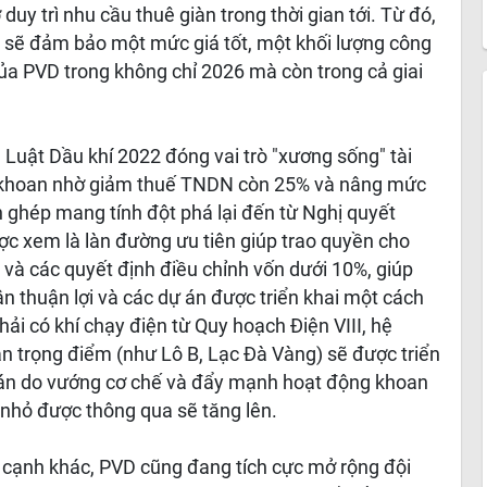
duy trì nhu cầu thuê giàn trong thời gian tới. Từ đó,
 sẽ đảm bảo một mức giá tốt, một khối lượng công
ủa PVD trong không chỉ 2026 mà còn trong cả giai
, Luật Dầu khí 2022 đóng vai trò "xương sống" tài
n khoan nhờ giảm thuế TNDN còn 25% và nâng mức
h ghép mang tính đột phá lại đến từ Nghị quyết
 xem là làn đường ưu tiên giúp trao quyền cho
và các quyết định điều chỉnh vốn dưới 10%, giúp
 thuận lợi và các dự án được triển khai một cách
hải có khí chạy điện từ Quy hoạch Điện VIII, hệ
n trọng điểm (như Lô B, Lạc Đà Vàng) sẽ được triển
 dự án do vướng cơ chế và đẩy mạnh hoạt động khoan
 nhỏ được thông qua sẽ tăng lên.
 cạnh khác, PVD cũng đang tích cực mở rộng đội