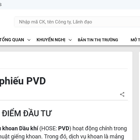
S
TỔNG QUAN
KHUYẾN NGHỊ
BẢN TIN THỊ TRƯỜNG
MỞ 
 phiếu PVD
 ĐIỂM ĐẦU TƯ
ụ khoan Dầu khí
(HOSE:
PVD
) hoạt động chính trong
thuật giếng khoan. Trong đó, dịch vụ khoan là mảng