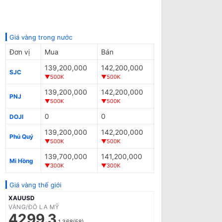
Giá vàng trong nước
Đơn vị
Mua
Bán
139,200,000
142,200,000
SJC
▼500K
▼500K
139,200,000
142,200,000
PNJ
▼500K
▼500K
0
0
DOJI
139,200,000
142,200,000
Phú Quý
▼500K
▼500K
139,700,000
141,200,000
Mi Hồng
▼300K
▼300K
Giá vàng thế giới
XAUUSD
VÀNG/ĐÔ LA MỸ
4299.3
1.368(58)