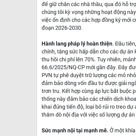
để giữ chân các nhà thầu, qua đó hỗ trợ 
chúng tôi kỳ vọng những hoạt động này
việc ổn định cho các hợp đồng ký mới c
đoạn 2026-2030.
Hành lang pháp lý hoàn thiện
. Đầu tiên
chính, tăng sức hấp dẫn cho các dự á
thu hồi chi phí lên 70%. Tuy nhiên, mản
66.6/2025/NQ-CP mới gần đây. Đây được
PVN tự phê duyệt trữ lượng các mỏ nhỏ 
đảm bảo dòng vốn đầu tư được giải ngân
trơn tru. Kết hợp cùng áp lực bắt buộc p
thống này đảm bảo các chiến dịch khoa
khai đúng tiến độ, loại bỏ rủi ro treo
thăm dò nội địa với việc số lượng dự án
Sức mạnh nội tại mạnh mẽ.
Ở một khía