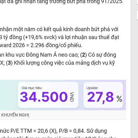
uật đã ghi nhận tăng trưởng bứt phá trong 9T/2025.
i nhận một năm có kết quả kinh doanh bứt phá với
 tỷ đồng (+19,6% svck) và lợi nhuận sau thuế đạt
rward 2026 = 2.296 đồng/cổ phiếu.
an khu vực Đông Nam Á neo cao; (
2
) Có sự đóng
X; (
3
) Khối lượng công việc của mảng dịch vụ kỹ
KHUYẾN NGHỊ
mức P/E TTM = 20,6 (X), P/B = 0,84. Sử dụng