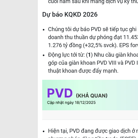
cuối năm sau khi mảng dịch vụ kỹ th
Dự báo KQKD 2026
Chúng tôi dự báo PVD sẽ tiếp tục gh
doanh thu thuần dự phóng đạt 11.453
1.276 tỷ đồng (+32,5% svck). EPS fo
Động lực tới từ: (
1
) Nhu cầu giàn kho
góp của giàn khoan PVD VIII và PVD I
thuật khoan được đẩy mạnh.
Hiện tại, PVD đang được giao dịch ở 