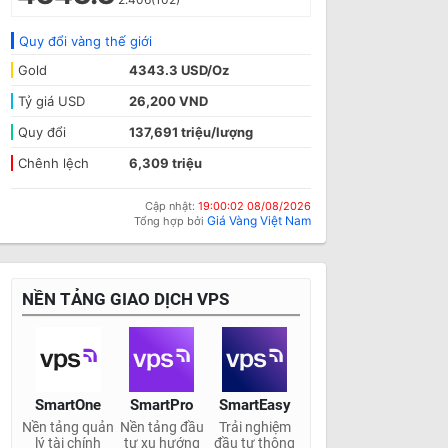
Quy đổi vàng thế giới
Gold
4343.3 USD/Oz
Tỷ giá USD
26,200 VND
Quy đổi
137,691 triệu/lượng
Chênh lệch
6,309 triệu
Cập nhật:
19:00:02 08/08/2026
Giá Vàng Việt Nam
Tổng hợp bởi
NỀN TẢNG GIAO DỊCH VPS
SmartOne
SmartPro
SmartEasy
Nền tảng quản
Nền tảng đầu
Trải nghiệm
lý tài chính
tư xu hướng
đầu tư thông