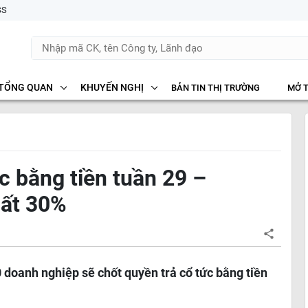
SS
TỔNG QUAN
KHUYẾN NGHỊ
BẢN TIN THỊ TRƯỜNG
MỞ 
c bằng tiền tuần 29 –
hất 30%
 doanh nghiệp sẽ chốt quyền trả cổ tức bằng tiền