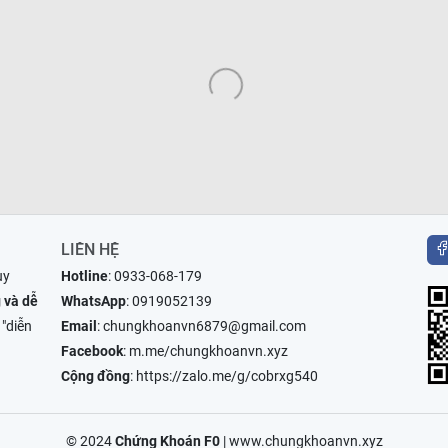
LIÊN HỆ
uy
Hotline
:
0933-068-179
 và dễ
WhatsApp
:
0919052139
 "diễn
Email
:
chungkhoanvn6879@gmail.com
Facebook
:
m.me/chungkhoanvn.xyz
Cộng đồng
:
https://zalo.me/g/cobrxg540
© 2024
Chứng Khoán F0
|
www.chungkhoanvn.xyz