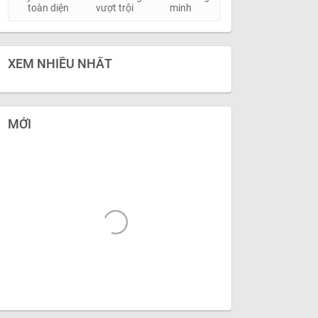
toàn diện
vượt trội
minh
XEM NHIỀU NHẤT
MỚI