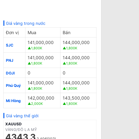
Giá vàng trong nước
Đơn vị
Mua
Bán
141,000,000
144,000,000
SJC
▲1,800K
▲1,800K
141,000,000
144,000,000
PNJ
▲1,800K
▲1,800K
0
0
DOJI
141,000,000
144,000,000
Phú Quý
▲1,800K
▲1,800K
142,000,000
143,500,000
Mi Hồng
▲2,000K
▲1,800K
Giá vàng thế giới
XAUUSD
VÀNG/ĐÔ LA MỸ
4343.3
2.406(102)