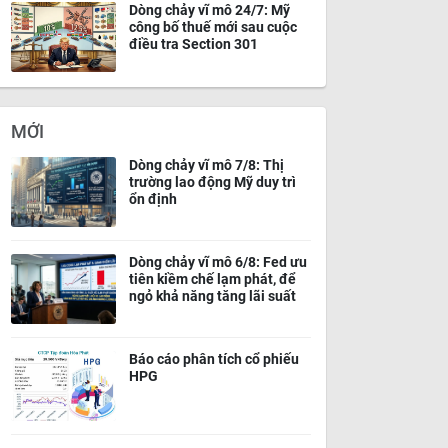
Dòng chảy vĩ mô 24/7: Mỹ
công bố thuế mới sau cuộc
điều tra Section 301
MỚI
Dòng chảy vĩ mô 7/8: Thị
trường lao động Mỹ duy trì
ổn định
Dòng chảy vĩ mô 6/8: Fed ưu
tiên kiềm chế lạm phát, để
ngỏ khả năng tăng lãi suất
Báo cáo phân tích cổ phiếu
HPG