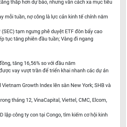
tăng thấp hơn dự báo, nhưng vẫn cách xa mục tiêu
ay mỗi tuần, nợ công là lực cản kinh tế chính năm
ỹ (SEC) tạm ngưng phê duyệt ETF đòn bẩy cao
ếp tục tăng phiên đầu tuần; Vàng đi ngang
 đồng, tăng 16,56% so với đầu năm
được vay vượt trần để triển khai nhanh các dự án
 Vietnam Growth Index lên sàn New York; SHB và
ong tháng 12, VinaCapital, Viettel, CMC, Elcom,
SD lập công ty con tại Congo, tìm kiếm cơ hội kinh