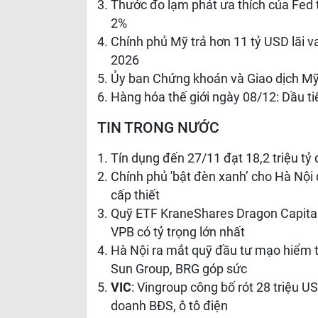
Thước đo lạm phát ưa thích của Fed 
2%
Chính phủ Mỹ trả hơn 11 tỷ USD lãi v
2026
Ủy ban Chứng khoán và Giao dịch M
Hàng hóa thế giới ngày 08/12: Dầu ti
TIN TRONG NƯỚC
Tín dụng đến 27/11 đạt 18,2 triệu tỷ
Chính phủ 'bật đèn xanh’ cho Hà Nội 
cấp thiết
Quỹ ETF KraneShares Dragon Capital
VPB có tỷ trọng lớn nhất
Hà Nội ra mắt quỹ đầu tư mạo hiểm tr
Sun Group, BRG góp sức
VIC
: Vingroup công bố rót 28 triệu U
doanh BĐS, ô tô điện