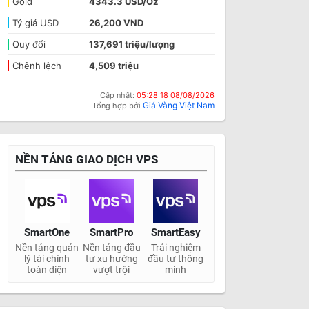
Gold
4343.3 USD/Oz
Tỷ giá USD
26,200 VND
Quy đổi
137,691 triệu/lượng
Chênh lệch
4,509 triệu
Cập nhật:
05:28:18 08/08/2026
Giá Vàng Việt Nam
Tổng hợp bởi
NỀN TẢNG GIAO DỊCH VPS
SmartOne
SmartPro
SmartEasy
Nền tảng quản
Nền tảng đầu
Trải nghiệm
lý tài chính
tư xu hướng
đầu tư thông
toàn diện
vượt trội
minh