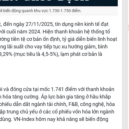
ẽ biến động quanh khu vực 1.730-1.750 điểm.
 đến ngày 27/11/2025, tín dụng nền kinh tế đạt
 với cuối năm 2024. Hiện thanh khoản hệ thống tổ
ng tiền tệ cơ bản ổn định, tỷ giá diễn biến linh hoạt
ằng lãi suất cho vay tiếp tục xu hướng giảm, bình
,29% (mục tiêu là 4,5-5%), lạm phát cơ bản là
ồi và đóng cửa tại mốc 1.741 điểm với thanh khoản
n hóa tăng cường. Áp lực bán gia tăng ở hầu khắp
phiếu dẫn dắt ngành tài chính, F&B, công nghệ, hóa
 tập trung chủ yếu ở các cổ phiếu vốn hóa lớn ngành
êu dùng. VN-Index hôm nay khả năng sẽ biến động