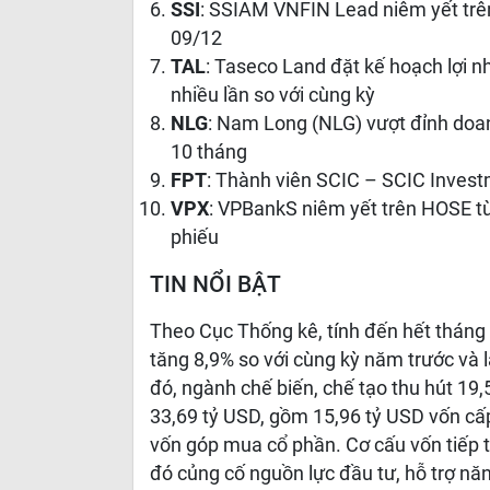
SSI
: SSIAM VNFIN Lead niêm yết trê
09/12
TAL
: Taseco Land đặt kế hoạch lợi 
nhiều lần so với cùng kỳ
NLG
: Nam Long (NLG) vượt đỉnh doan
10 tháng
FPT
: Thành viên SCIC – SCIC Invest
VPX
: VPBankS niêm yết trên HOSE t
phiếu
TIN NỔI BẬT
Theo Cục Thống kê, tính đến hết tháng 
tăng 8,9% so với cùng kỳ năm trước và 
đó, ngành chế biến, chế tạo thu hút 19
33,69 tỷ USD, gồm 15,96 tỷ USD vốn cấp
vốn góp mua cổ phần. Cơ cấu vốn tiếp t
đó củng cố nguồn lực đầu tư, hỗ trợ nă