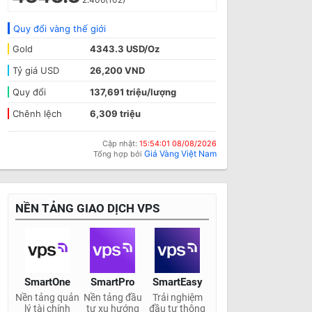
Quy đổi vàng thế giới
Gold
4343.3 USD/Oz
Tỷ giá USD
26,200 VND
Quy đổi
137,691 triệu/lượng
Chênh lệch
6,309 triệu
Cập nhật:
15:54:01 08/08/2026
Giá Vàng Việt Nam
Tổng hợp bởi
NỀN TẢNG GIAO DỊCH VPS
SmartOne
SmartPro
SmartEasy
Nền tảng quản
Nền tảng đầu
Trải nghiệm
lý tài chính
tư xu hướng
đầu tư thông