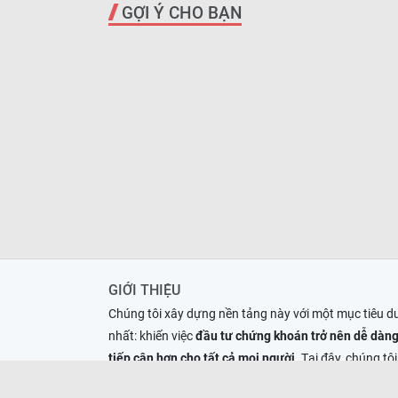
GỢI Ý CHO BẠN
GIỚI THIỆU
Chúng tôi xây dựng nền tảng này với một mục tiêu d
nhất: khiến việc
đầu tư chứng khoán trở nên dễ dàng
tiếp cận hơn cho tất cả mọi người
. Tại đây, chúng tôi
giải" những thông tin phức tạp thành ngôn ngữ đời