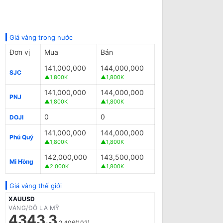
Giá vàng trong nước
Đơn vị
Mua
Bán
141,000,000
144,000,000
SJC
▲1,800K
▲1,800K
141,000,000
144,000,000
PNJ
▲1,800K
▲1,800K
0
0
DOJI
141,000,000
144,000,000
Phú Quý
▲1,800K
▲1,800K
142,000,000
143,500,000
Mi Hồng
▲2,000K
▲1,800K
Giá vàng thế giới
XAUUSD
VÀNG/ĐÔ LA MỸ
4343.3
2.406(102)