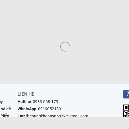
LIÊN HỆ
uy
Hotline
:
0933-068-179
 và dễ
WhatsApp
:
0919052139
 "diễn
Email
:
chungkhoanvn6879@gmail.com
Facebook
:
m.me/chungkhoanvn.xyz