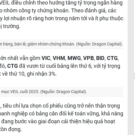
EIL điều chỉnh theo hướng tăng tỷ trọng ngân hàng
vào nhóm công ty chứng khoán. Theo đánh giá, các
y lợi nhuận rõ ràng hơn trong năm tới và ít phụ thuộc
ị trường.
 hàng, bán lẻ, giảm nhóm chứng khoán. (Nguồn: Dragon Capital).
 lớn nhất vẫn gồm
VIC
,
VHM
,
MWG
,
VPB
,
BID
,
CTG
,
 đó,
CTG
đã vươn từ cuối bảng lên thứ 6, với tỷ trọng
 về thứ 10, ghi nhận 3%.
 mục VEIL cuối 2025. (Nguồn: Dragon Capital).
 tiêu chí lựa chọn cổ phiếu cũng trở nên thận trọng
 doanh nghiệp có bảng cân đối kế toán vững, khả năng
 đang bước vào giai đoạn cải thiện hiệu quả hoạt
 tồn đọng.