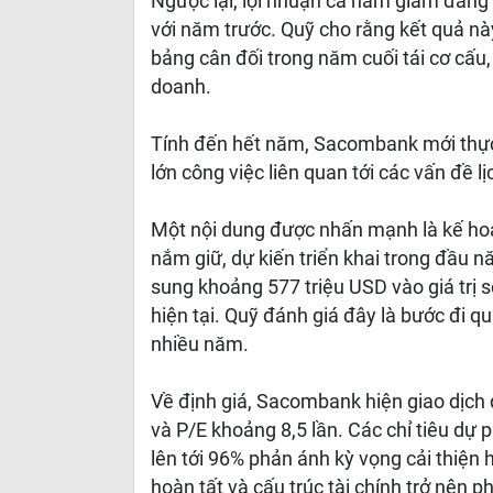
Ngược lại, lợi nhuận cả năm giảm đáng
với năm trước. Quỹ cho rằng kết quả nà
bảng cân đối trong năm cuối tái cơ cấu,
doanh.
Tính đến hết năm, Sacombank mới thực
lớn công việc liên quan tới các vấn đề lị
Một nội dung được nhấn mạnh là kế h
nắm giữ, dự kiến triển khai trong đầu 
sung khoảng 577 triệu USD vào giá trị
hiện tại. Quỹ đánh giá đây là bước đi qu
nhiều năm.
Về định giá, Sacombank hiện giao dịc
và P/E khoảng 8,5 lần. Các chỉ tiêu d
lên tới 96% phản ánh kỳ vọng cải thiện 
hoàn tất và cấu trúc tài chính trở nên p