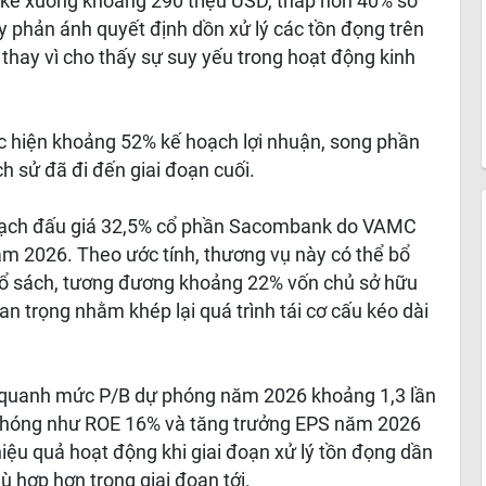
 kể xuống khoảng 290 triệu USD, thấp hơn 40% so
y phản ánh quyết định dồn xử lý các tồn đọng trên
 thay vì cho thấy sự suy yếu trong hoạt động kinh
 hiện khoảng 52% kế hoạch lợi nhuận, song phần
ch sử đã đi đến giai đoạn cuối.
oạch đấu giá 32,5% cổ phần Sacombank do VAMC
năm 2026. Theo ước tính, thương vụ này có thể bổ
 sổ sách, tương đương khoảng 22% vốn chủ sở hữu
an trọng nhằm khép lại quá trình tái cơ cấu kéo dài
h quanh mức P/B dự phóng năm 2026 khoảng 1,3 lần
ự phóng như ROE 16% và tăng trưởng EPS năm 2026
hiệu quả hoạt động khi giai đoạn xử lý tồn đọng dần
hù hợp hơn trong giai đoạn tới.