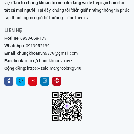
việc
đầu tư chứng khoán trở nên dễ dàng và dễ tiếp cận hơn cho
tất cả mọi người
. Tại đây, chúng tôi "diễn giải" những thông tin phức
tạp thành ngôn ngữ đời thường
... đọc thêm ››
LIÊN HỆ
Hotline
:
0933-068-179
WhatsApp
:
0919052139
Email
:
chungkhoanvn6879@gmail.com
Facebook
:
m.me/chungkhoanvn.xyz
Cộng đồng
:
https://zalo.me/g/cobrxg540