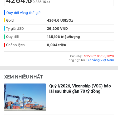
4264.6
0.386(16.4)
Quy đổi vàng thế giới
Gold
4264.6 USD/Oz
Tỷ giá USD
26,200 VND
Quy đổi
135,196 triệu/lượng
Chênh lệch
8,004 triệu
Cập nhật:
10:58:02 06/08/2026
Giá Vàng Việt Nam
Tổng hợp bởi
XEM NHIỀU NHẤT
Quý I/2026, Viconship (VSC) báo
lãi sau thuế gần 70 tỷ đồng