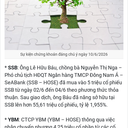
Sự kiện chứng khoán đáng chú ý ngày 10/6/2026
*
SSB
: Ông Lê Hữu Báu, chồng bà Nguyễn Thị Nga –
Phó chủ tịch HĐQT Ngân hàng TMCP Đông Nam Á –
SeABank (SSB – HOSE) đã mua vào 5 triệu cổ phiếu
SSB từ ngày 02/6 đến 04/6 theo phương thức thỏa
thuận. Sau giao dịch, ông Báu đã nâng sở hữu tại
SSB lên hơn 55,61 triệu cổ phiếu, tỷ lệ 1,955%.
*
YBM
: CTCP YBM (YBM – HOSE) thông qua việc
nhận chuyển nhượng 4,25 triệu cổ phần từ các cổ